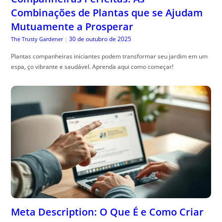
Plantas companheiras iniciantes podem transformar seu jardim em um
espa, ço vibrante e saudável. Aprenda aqui como começar!
Meta Description: O Que É e Como Criar
Textos Que Aumentam Cliques
30 de outubro de 2025
Especialista em SEO
|
o que , é meta description: aprenda a escrever resumos que aumentam
cliques com exemplos práticos e chamadas que convertem.