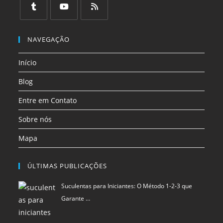
uma
uma
uma
Início
nova
nova
nova
aba
aba
aba
Blog
Entre em Contato
Sobre nós
Mapa
ÚLTIMAS PUBLICAÇÕES
Suculentas para Iniciantes: O Método 1-2-3 que
Garante …
Dicas naturais para proteger seus alimentos