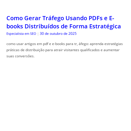
30 de outubro de 2025
Especialista em SEO
|
como usar artigos em pdf e e-books para tr, áfego: aprenda estratégias
práticas de distribuição para atrair visitantes qualificados e aumentar
suas conversões.
Taxonomias e Categorias: Arquitetura de
Informação Otimizada Para Rankings
29 de outubro de 2025
Especialista em SEO
|