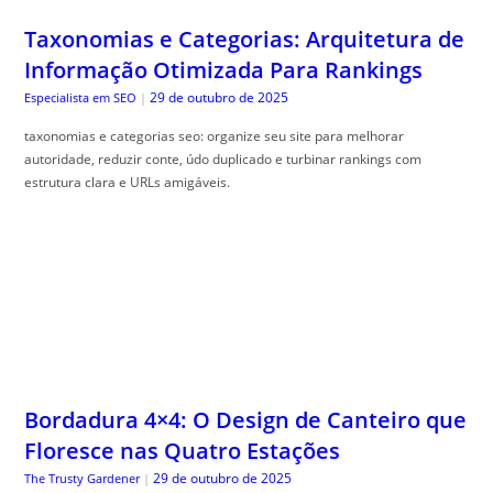
taxonomias e categorias seo: organize seu site para melhorar
autoridade, reduzir conte, údo duplicado e turbinar rankings com
estrutura clara e URLs amigáveis.
Bordadura 4×4: O Design de Canteiro que
Floresce nas Quatro Estações
29 de outubro de 2025
The Trusty Gardener
|
Borda flores quatro esta, ções traz dicas práticas para manter seu
jardim colorido e saudável durante todo o ano. Descubra como!