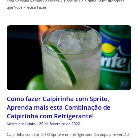
Esta Semana Vamos Conhecer 7 Tipos de Caipirinha Bem Diferentes
que Você Precisa Fazer!
Como fazer Caipirinha com Sprite,
Aprenda mais esta Combinação de
Caipirinha com Refrigerante!
20 de fevereiro de 2022
Mestre dos Drinks
|
Caipirinha com Sprite!? O Sprite é um refrigerante tão popular e versátil