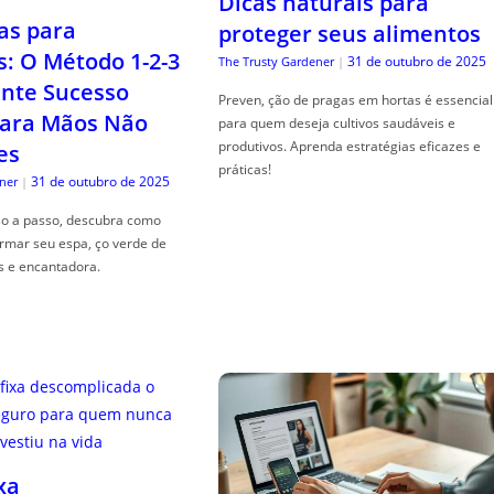
Dicas naturais para
as para
proteger seus alimentos
s: O Método 1-2-3
31 de outubro de 2025
The Trusty Gardener
|
nte Sucesso
Preven, ção de pragas em hortas é essencial
ara Mãos Não
para quem deseja cultivos saudáveis e
produtivos. Aprenda estratégias eficazes e
es
práticas!
31 de outubro de 2025
ner
|
so a passo, descubra como
ormar seu espa, ço verde de
s e encantadora.
xa