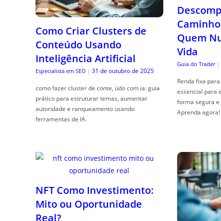
Descompl
Caminho 
Como Criar Clusters de
Quem Nun
Conteúdo Usando
Vida
Inteligência Artificial
Guia do Trader
|
31 de outubro de 2025
Especialista em SEO
|
Renda fixa para 
como fazer cluster de conte, údo com ia: guia
essencial para 
prático para estruturar temas, aumentar
forma segura e 
autoridade e ranqueamento usando
Aprenda agora!
ferramentas de IA.
NFT Como Investimento:
Mito ou Oportunidade
Real?