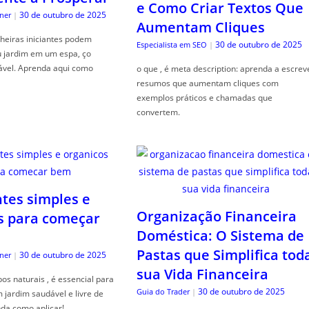
e Como Criar Textos Que
30 de outubro de 2025
ner
|
Aumentam Cliques
heiras iniciantes podem
30 de outubro de 2025
Especialista em SEO
|
u jardim em um espa, ço
ável. Aprenda aqui como
o que , é meta description: aprenda a escrev
resumos que aumentam cliques com
exemplos práticos e chamadas que
convertem.
ntes simples e
Organização Financeira
s para começar
Doméstica: O Sistema de
Pastas que Simplifica tod
30 de outubro de 2025
ner
|
sua Vida Financeira
s naturais , é essencial para
30 de outubro de 2025
Guia do Trader
|
jardim saudável e livre de
da como aplicar!