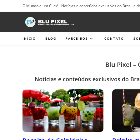
Ir
O Mundo a um Click! - Notícias e conteúdos exclusivos do Brasil e d
para
o
conteúdo
INÍCIO
BLOG
PARCEIROS
CONTATO
SO
Blu Pixel –
Notícias e conteúdos exclusivos do Bra