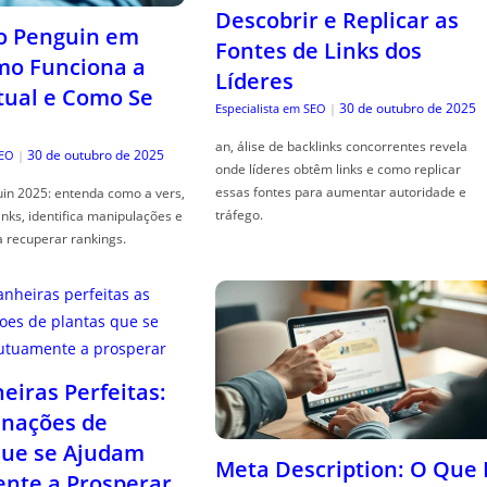
Descobrir e Replicar as
o Penguin em
Fontes de Links dos
mo Funciona a
Líderes
tual e Como Se
30 de outubro de 2025
Especialista em SEO
|
an, álise de backlinks concorrentes revela
30 de outubro de 2025
SEO
|
onde líderes obtêm links e como replicar
essas fontes para aumentar autoridade e
in 2025: entenda como a vers,
tráfego.
links, identifica manipulações e
a recuperar rankings.
iras Perfeitas:
nações de
que se Ajudam
Meta Description: O Que 
nte a Prosperar