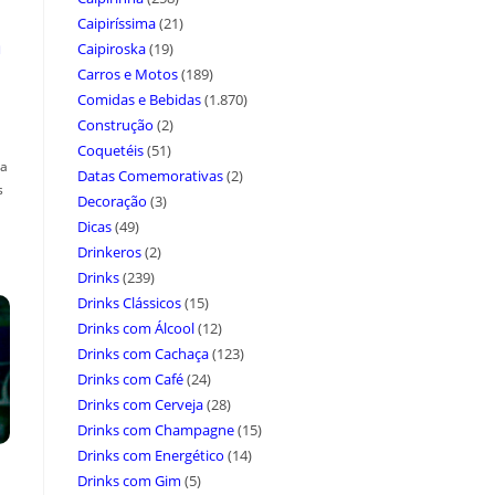
Caipiríssima
(21)
a
Caipiroska
(19)
Carros e Motos
(189)
Comidas e Bebidas
(1.870)
Construção
(2)
Coquetéis
(51)
ça
Datas Comemorativas
(2)
s
Decoração
(3)
Dicas
(49)
Drinkeros
(2)
Drinks
(239)
Drinks Clássicos
(15)
Drinks com Álcool
(12)
Drinks com Cachaça
(123)
Drinks com Café
(24)
Drinks com Cerveja
(28)
Drinks com Champagne
(15)
Drinks com Energético
(14)
Drinks com Gim
(5)