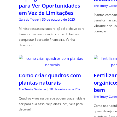
para Ver Oportunidades
The Trusty Garde
em Vez de Limitações
Plantas compan
30 de outubro de 2025
Guia do Trader
|
transformar se
vibrante e saud
Mindset escassez supera, ção é a chave para
começar!
transformar sua relação com o dinheiro e
conquistar liberdade financeira. Venha
descobrir!
Como criar quadros com
Fertiliza
plantas naturais
orgânico
bem
30 de outubro de 2025
The Trusty Gardener
|
The Trusty Garde
Quadros vivos na parede podem trazer vida e
cor para sua casa. Veja dicas incr, íveis para
Como usar adubo
decorar!
quem deseja um 
químicos. Apren