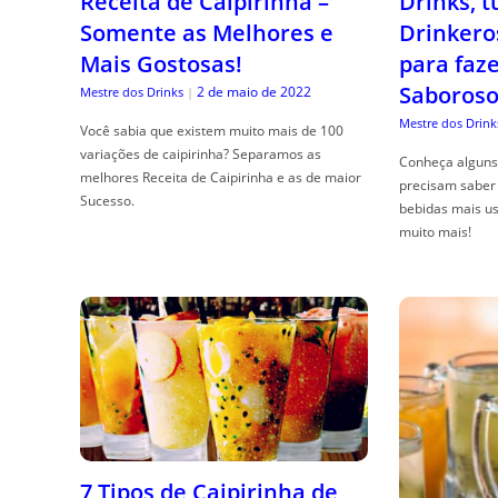
Receita de Caipirinha –
Drinks, 
Somente as Melhores e
Drinkero
Mais Gostosas!
para faz
Saboroso
2 de maio de 2022
Mestre dos Drinks
|
Mestre dos Drink
Você sabia que existem muito mais de 100
variações de caipirinha? Separamos as
Conheça alguns 
melhores Receita de Caipirinha e as de maior
precisam saber 
Sucesso.
bebidas mais us
muito mais!
7 Tipos de Caipirinha de