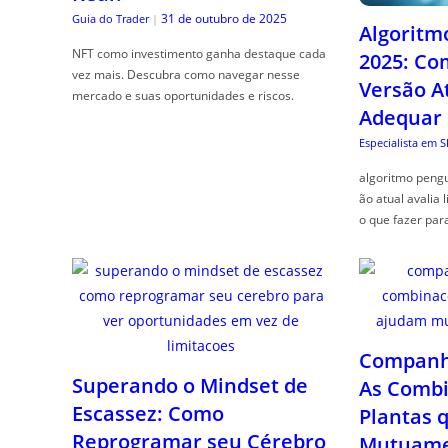
31 de outubro de 2025
Guia do Trader
|
Algoritm
NFT como investimento ganha destaque cada
2025: Co
vez mais. Descubra como navegar nesse
Versão A
mercado e suas oportunidades e riscos.
Adequar
Especialista em 
algoritmo pengu
ão atual avalia 
o que fazer par
Companhe
Superando o Mindset de
As Combi
Escassez: Como
Plantas 
Reprogramar seu Cérebro
Mutuame