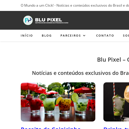
Ir
O Mundo a um Click! - Notícias e conteúdos exclusivos do Brasil e d
para
o
conteúdo
INÍCIO
BLOG
PARCEIROS
CONTATO
SO
Blu Pixel –
Notícias e conteúdos exclusivos do Bra