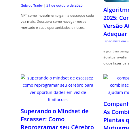
31 de outubro de 2025
Guia do Trader
|
Algoritm
NFT como investimento ganha destaque cada
2025: Co
vez mais. Descubra como navegar nesse
Versão A
mercado e suas oportunidades e riscos.
Adequar
Especialista em 
algoritmo pengu
ão atual avalia 
o que fazer par
Companhe
Superando o Mindset de
As Combi
Escassez: Como
Plantas 
Reprogramar seu Cérebro
Mutuame