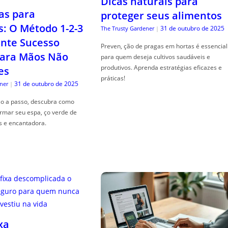
Dicas naturais para
as para
proteger seus alimentos
s: O Método 1-2-3
31 de outubro de 2025
The Trusty Gardener
|
nte Sucesso
Preven, ção de pragas em hortas é essencial
ara Mãos Não
para quem deseja cultivos saudáveis e
produtivos. Aprenda estratégias eficazes e
es
práticas!
31 de outubro de 2025
ner
|
so a passo, descubra como
ormar seu espa, ço verde de
s e encantadora.
xa