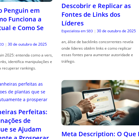
Descobrir e Replicar as
o Penguin em
Fontes de Links dos
mo Funciona a
Líderes
tual e Como Se
30 de outubro de 2025
Especialista em SEO
|
an, álise de backlinks concorrentes revela
30 de outubro de 2025
SEO
|
onde líderes obtêm links e como replicar
essas fontes para aumentar autoridade e
in 2025: entenda como a vers,
tráfego.
links, identifica manipulações e
a recuperar rankings.
iras Perfeitas:
nações de
que se Ajudam
Meta Description: O Que 
nte a Prosperar