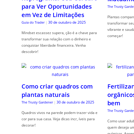
para Ver Oportunidades
The Trusty Garde
em Vez de Limitações
Plantas compan
30 de outubro de 2025
Guia do Trader
|
transformar se
vibrante e saud
Mindset escassez supera, ção é a chave para
começar!
transformar sua relação com o dinheiro e
conquistar liberdade financeira. Venha
descobrir!
Como criar quadros com
Fertiliza
plantas naturais
orgânico
bem
30 de outubro de 2025
The Trusty Gardener
|
The Trusty Garde
Quadros vivos na parede podem trazer vida e
cor para sua casa. Veja dicas incr, íveis para
Como usar adubo
decorar!
quem deseja um 
químicos. Apren