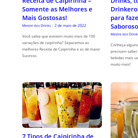
Receita de Caipirinha –
Drinks, 
Somente as Melhores e
Drinkero
Mais Gostosas!
para faz
Saboroso
2 de maio de 2022
Mestre dos Drinks
|
Mestre dos Drink
Você sabia que existem muito mais de 100
variações de caipirinha? Separamos as
Conheça alguns 
melhores Receita de Caipirinha e as de maior
precisam saber 
Sucesso.
bebidas mais us
muito mais!
7 Tipos de Caipirinha de