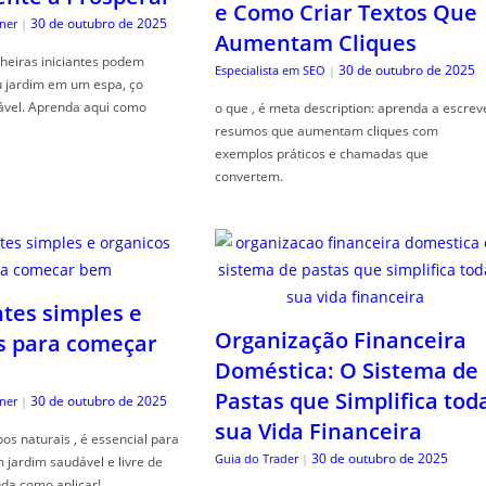
e Como Criar Textos Que
30 de outubro de 2025
ner
|
Aumentam Cliques
heiras iniciantes podem
30 de outubro de 2025
Especialista em SEO
|
u jardim em um espa, ço
ável. Aprenda aqui como
o que , é meta description: aprenda a escrev
resumos que aumentam cliques com
exemplos práticos e chamadas que
convertem.
ntes simples e
Organização Financeira
s para começar
Doméstica: O Sistema de
Pastas que Simplifica tod
30 de outubro de 2025
ner
|
sua Vida Financeira
s naturais , é essencial para
30 de outubro de 2025
Guia do Trader
|
jardim saudável e livre de
da como aplicar!