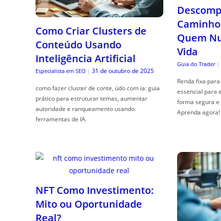
Descompl
Caminho 
Como Criar Clusters de
Quem Nun
Conteúdo Usando
Vida
Inteligência Artificial
Guia do Trader
|
31 de outubro de 2025
Especialista em SEO
|
Renda fixa para 
como fazer cluster de conte, údo com ia: guia
essencial para 
prático para estruturar temas, aumentar
forma segura e 
autoridade e ranqueamento usando
Aprenda agora!
ferramentas de IA.
NFT Como Investimento:
Mito ou Oportunidade
Real?