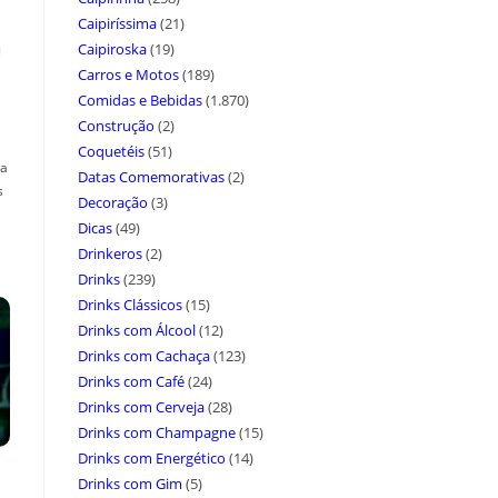
Caipiríssima
(21)
a
Caipiroska
(19)
Carros e Motos
(189)
Comidas e Bebidas
(1.870)
Construção
(2)
Coquetéis
(51)
ça
Datas Comemorativas
(2)
s
Decoração
(3)
Dicas
(49)
Drinkeros
(2)
Drinks
(239)
Drinks Clássicos
(15)
Drinks com Álcool
(12)
Drinks com Cachaça
(123)
Drinks com Café
(24)
Drinks com Cerveja
(28)
Drinks com Champagne
(15)
Drinks com Energético
(14)
Drinks com Gim
(5)