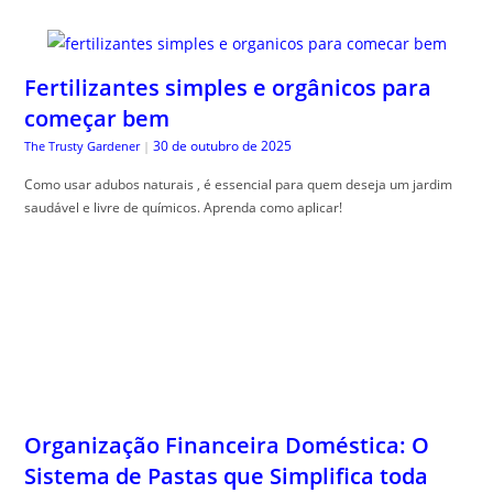
Fertilizantes simples e orgânicos para
começar bem
30 de outubro de 2025
The Trusty Gardener
|
Como usar adubos naturais , é essencial para quem deseja um jardim
saudável e livre de químicos. Aprenda como aplicar!
Organização Financeira Doméstica: O
Sistema de Pastas que Simplifica toda
sua Vida Financeira
30 de outubro de 2025
Guia do Trader
|
Organiza, ção financeira doméstica é essencial para equilibrar o
orçamento. Descubra dicas práticas para alcançar esse objetivo com