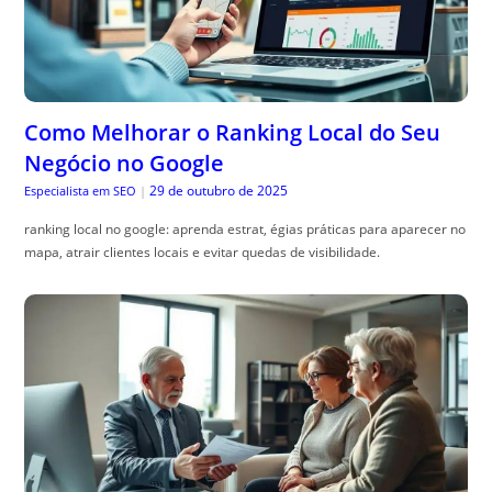
Como Melhorar o Ranking Local do Seu
Negócio no Google
29 de outubro de 2025
Especialista em SEO
|
ranking local no google: aprenda estrat, égias práticas para aparecer no
mapa, atrair clientes locais e evitar quedas de visibilidade.
Previdência Privada: As 10 Melhores