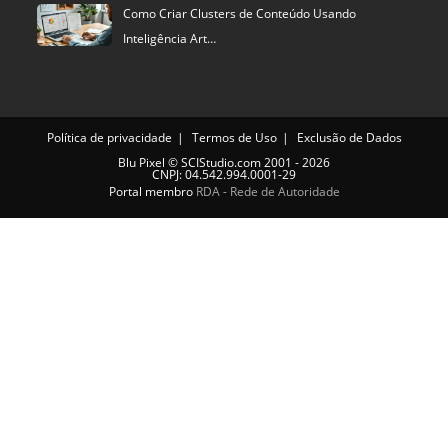
Política de privacidade
Termos de Uso
Exclusão de Dados
Blu Pixel
©
SCIStudio.com
2001 - 2026
CNPJ: 04.542.994.0001-29
Portal membro
RDA - Rede de Autoridade