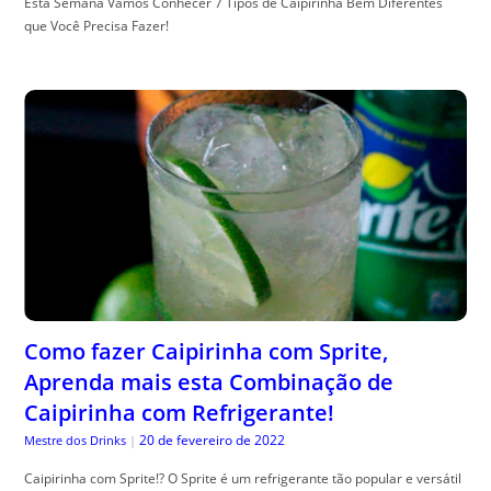
Esta Semana Vamos Conhecer 7 Tipos de Caipirinha Bem Diferentes
que Você Precisa Fazer!
Como fazer Caipirinha com Sprite,
Aprenda mais esta Combinação de
Caipirinha com Refrigerante!
20 de fevereiro de 2022
Mestre dos Drinks
|
Caipirinha com Sprite!? O Sprite é um refrigerante tão popular e versátil