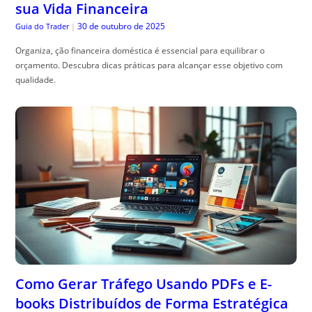
qualidade.
Como Gerar Tráfego Usando PDFs e E-
books Distribuídos de Forma Estratégica
30 de outubro de 2025
Especialista em SEO
|
como usar artigos em pdf e e-books para tr, áfego: aprenda estratégias
práticas de distribuição para atrair visitantes qualificados e aumentar
suas conversões.