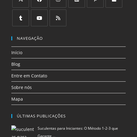
Abre
Abre
Abre
Abre
Abre
Abre
em
em
em
em
em
em
uma
uma
uma
uma
uma
uma
Abre
Abre
Abre
nova
nova
nova
nova
nova
nova
em
em
em
NAVEGAÇÃO
aba
aba
aba
aba
aba
aba
uma
uma
uma
Início
nova
nova
nova
aba
aba
aba
Blog
Entre em Contato
Sobre nós
Mapa
ÚLTIMAS PUBLICAÇÕES
Suculentas para Iniciantes: O Método 1-2-3 que
Garante …