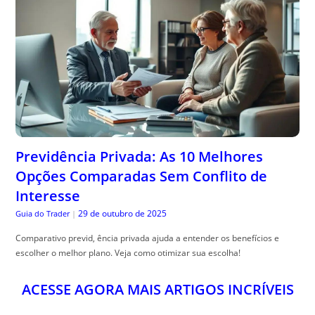
Previdência Privada: As 10 Melhores
Opções Comparadas Sem Conflito de
Interesse
29 de outubro de 2025
Guia do Trader
|
Comparativo previd, ência privada ajuda a entender os benefícios e
escolher o melhor plano. Veja como otimizar sua escolha!
ACESSE AGORA MAIS ARTIGOS INCRÍVEIS