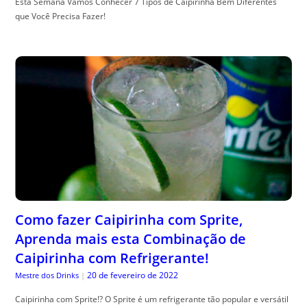
Esta Semana Vamos Conhecer 7 Tipos de Caipirinha Bem Diferentes
que Você Precisa Fazer!
Como fazer Caipirinha com Sprite,
Aprenda mais esta Combinação de
Caipirinha com Refrigerante!
20 de fevereiro de 2022
Mestre dos Drinks
|
Caipirinha com Sprite!? O Sprite é um refrigerante tão popular e versátil