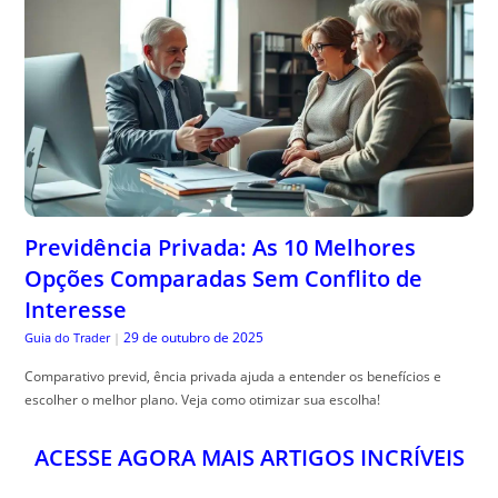
Previdência Privada: As 10 Melhores
Opções Comparadas Sem Conflito de
Interesse
29 de outubro de 2025
Guia do Trader
|
Comparativo previd, ência privada ajuda a entender os benefícios e
escolher o melhor plano. Veja como otimizar sua escolha!
ACESSE AGORA MAIS ARTIGOS INCRÍVEIS