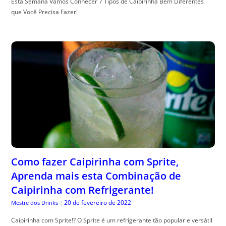
Esta Semana Vamos Conhecer 7 Tipos de Caipirinha Bem Diferentes
que Você Precisa Fazer!
Como fazer Caipirinha com Sprite,
Aprenda mais esta Combinação de
Caipirinha com Refrigerante!
20 de fevereiro de 2022
Mestre dos Drinks
|
Caipirinha com Sprite!? O Sprite é um refrigerante tão popular e versátil