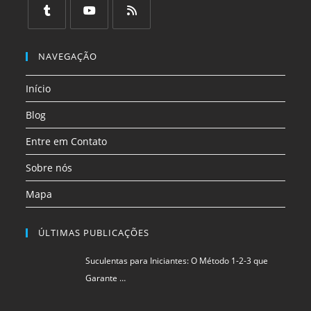
em
em
em
em
em
em
uma
uma
uma
uma
uma
uma
Abre
Abre
Abre
nova
nova
nova
nova
nova
nova
em
em
em
NAVEGAÇÃO
aba
aba
aba
aba
aba
aba
uma
uma
uma
Início
nova
nova
nova
aba
aba
aba
Blog
Entre em Contato
Sobre nós
Mapa
ÚLTIMAS PUBLICAÇÕES
Suculentas para Iniciantes: O Método 1-2-3 que
Garante …