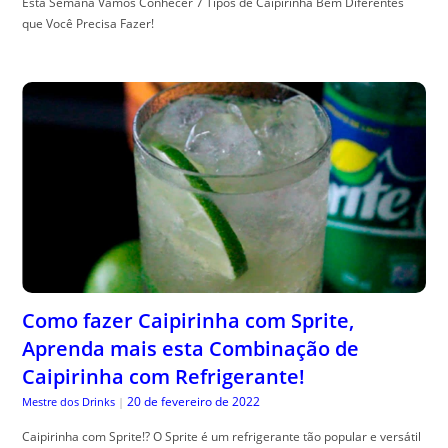
Esta Semana Vamos Conhecer 7 Tipos de Caipirinha Bem Diferentes
que Você Precisa Fazer!
Como fazer Caipirinha com Sprite,
Aprenda mais esta Combinação de
Caipirinha com Refrigerante!
20 de fevereiro de 2022
Mestre dos Drinks
|
Caipirinha com Sprite!? O Sprite é um refrigerante tão popular e versátil