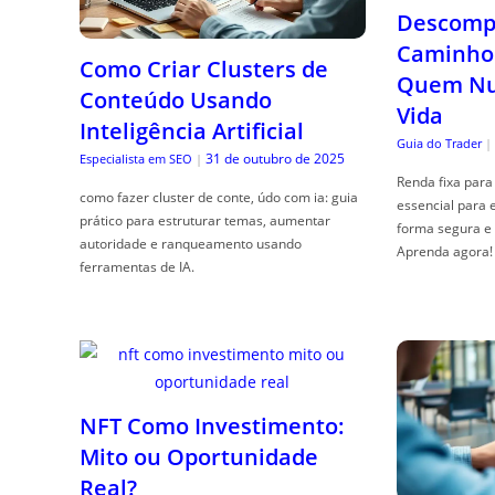
Descompl
Caminho 
Como Criar Clusters de
Quem Nun
Conteúdo Usando
Vida
Inteligência Artificial
Guia do Trader
|
31 de outubro de 2025
Especialista em SEO
|
Renda fixa para 
como fazer cluster de conte, údo com ia: guia
essencial para 
prático para estruturar temas, aumentar
forma segura e 
autoridade e ranqueamento usando
Aprenda agora!
ferramentas de IA.
NFT Como Investimento:
Mito ou Oportunidade
Real?