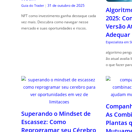
31 de outubro de 2025
Guia do Trader
|
Algoritm
NFT como investimento ganha destaque cada
2025: Co
vez mais. Descubra como navegar nesse
Versão A
mercado e suas oportunidades e riscos.
Adequar
Especialista em 
algoritmo pengu
ão atual avalia 
o que fazer par
Companhe
Superando o Mindset de
As Combi
Escassez: Como
Plantas 
Reprogramar seu Cérebro
Mutuame