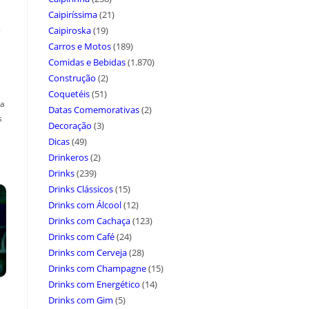
Caipiríssima
(21)
a
Caipiroska
(19)
Carros e Motos
(189)
Comidas e Bebidas
(1.870)
Construção
(2)
Coquetéis
(51)
ça
Datas Comemorativas
(2)
s
Decoração
(3)
Dicas
(49)
Drinkeros
(2)
Drinks
(239)
Drinks Clássicos
(15)
Drinks com Álcool
(12)
Drinks com Cachaça
(123)
Drinks com Café
(24)
Drinks com Cerveja
(28)
Drinks com Champagne
(15)
Drinks com Energético
(14)
Drinks com Gim
(5)