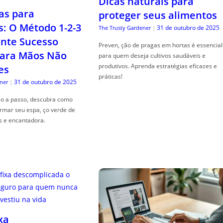
Dicas naturais para
as para
proteger seus alimentos
s: O Método 1-2-3
31 de outubro de 2025
The Trusty Gardener
|
nte Sucesso
Preven, ção de pragas em hortas é essencial
ara Mãos Não
para quem deseja cultivos saudáveis e
produtivos. Aprenda estratégias eficazes e
es
práticas!
31 de outubro de 2025
ner
|
so a passo, descubra como
ormar seu espa, ço verde de
s e encantadora.
xa