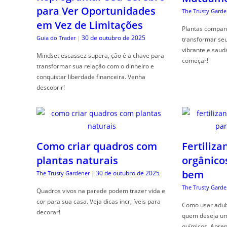
para Ver Oportunidades
The Trusty Garde
em Vez de Limitações
Plantas compan
30 de outubro de 2025
Guia do Trader
|
transformar se
vibrante e saud
Mindset escassez supera, ção é a chave para
começar!
transformar sua relação com o dinheiro e
conquistar liberdade financeira. Venha
descobrir!
Como criar quadros com
Fertiliza
plantas naturais
orgânico
bem
30 de outubro de 2025
The Trusty Gardener
|
The Trusty Garde
Quadros vivos na parede podem trazer vida e
cor para sua casa. Veja dicas incr, íveis para
Como usar adubo
decorar!
quem deseja um 
químicos. Apren