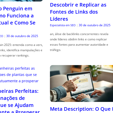
Descobrir e Replicar as
o Penguin em
Fontes de Links dos
mo Funciona a
Líderes
tual e Como Se
30 de outubro de 2025
Especialista em SEO
|
an, álise de backlinks concorrentes revela
30 de outubro de 2025
SEO
|
onde líderes obtêm links e como replicar
essas fontes para aumentar autoridade e
in 2025: entenda como a vers,
tráfego.
links, identifica manipulações e
a recuperar rankings.
iras Perfeitas:
nações de
que se Ajudam
Meta Description: O Que 
nte a Prosperar