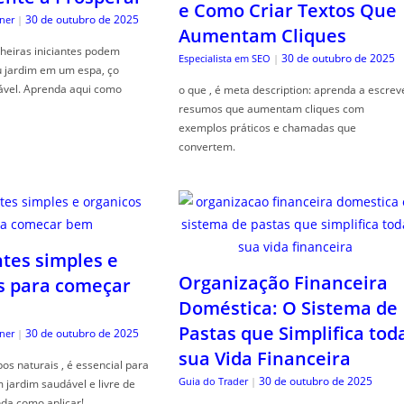
e Como Criar Textos Que
30 de outubro de 2025
ner
|
Aumentam Cliques
heiras iniciantes podem
30 de outubro de 2025
Especialista em SEO
|
u jardim em um espa, ço
ável. Aprenda aqui como
o que , é meta description: aprenda a escrev
resumos que aumentam cliques com
exemplos práticos e chamadas que
convertem.
ntes simples e
Organização Financeira
s para começar
Doméstica: O Sistema de
Pastas que Simplifica tod
30 de outubro de 2025
ner
|
sua Vida Financeira
s naturais , é essencial para
30 de outubro de 2025
Guia do Trader
|
jardim saudável e livre de
da como aplicar!