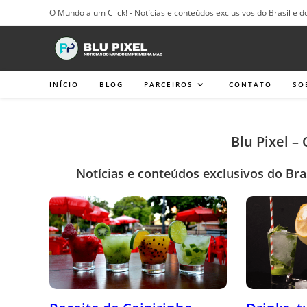
Ir
O Mundo a um Click! - Notícias e conteúdos exclusivos do Brasil e d
para
o
conteúdo
INÍCIO
BLOG
PARCEIROS
CONTATO
SO
Blu Pixel –
Notícias e conteúdos exclusivos do Bra