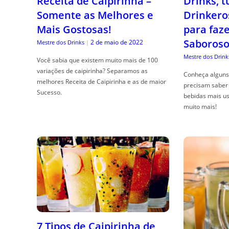
Receita de Caipirinha –
Drinks, 
Somente as Melhores e
Drinkero
Mais Gostosas!
para faz
Saboroso
2 de maio de 2022
Mestre dos Drinks
|
Mestre dos Drink
Você sabia que existem muito mais de 100
variações de caipirinha? Separamos as
Conheça alguns 
melhores Receita de Caipirinha e as de maior
precisam saber 
Sucesso.
bebidas mais us
muito mais!
7 Tipos de Caipirinha de