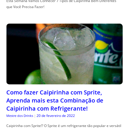
Esta Semana Vamos Conhecer 7 Tipos de Caipirinha Bem Diferentes
que Você Precisa Fazer!
Como fazer Caipirinha com Sprite,
Aprenda mais esta Combinação de
Caipirinha com Refrigerante!
20 de fevereiro de 2022
Mestre dos Drinks
|
Caipirinha com Sprite!? O Sprite é um refrigerante tão popular e versátil