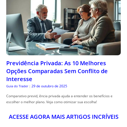
Previdência Privada: As 10 Melhores
Opções Comparadas Sem Conflito de
Interesse
29 de outubro de 2025
Guia do Trader
|
Comparativo previd, ência privada ajuda a entender os benefícios e
escolher o melhor plano. Veja como otimizar sua escolha!
ACESSE AGORA MAIS ARTIGOS INCRÍVEIS