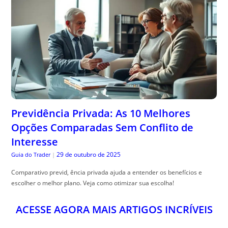
Previdência Privada: As 10 Melhores
Opções Comparadas Sem Conflito de
Interesse
29 de outubro de 2025
Guia do Trader
|
Comparativo previd, ência privada ajuda a entender os benefícios e
escolher o melhor plano. Veja como otimizar sua escolha!
ACESSE AGORA MAIS ARTIGOS INCRÍVEIS