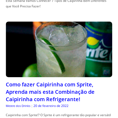
Esta Semana Vamos Conhecer 7 Tipos de Caipirinha Bem Diferentes
que Você Precisa Fazer!
Como fazer Caipirinha com Sprite,
Aprenda mais esta Combinação de
Caipirinha com Refrigerante!
20 de fevereiro de 2022
Mestre dos Drinks
|
Caipirinha com Sprite!? O Sprite é um refrigerante tão popular e versátil