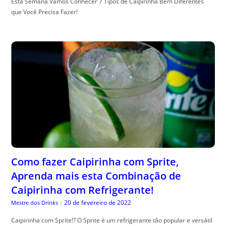
Esta Semana Vamos Conhecer 7 Tipos de Caipirinha Bem Diferentes
que Você Precisa Fazer!
Como fazer Caipirinha com Sprite,
Aprenda mais esta Combinação de
Caipirinha com Refrigerante!
20 de fevereiro de 2022
Mestre dos Drinks
|
Caipirinha com Sprite!? O Sprite é um refrigerante tão popular e versátil