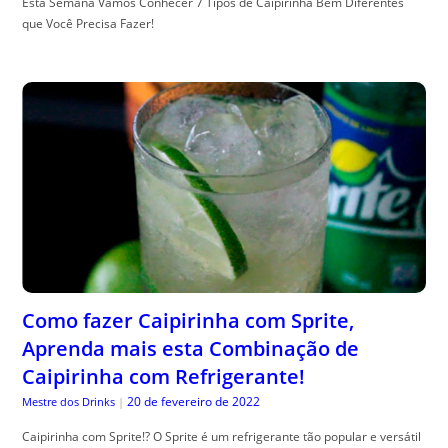
Esta Semana Vamos Conhecer 7 Tipos de Caipirinha Bem Diferentes
que Você Precisa Fazer!
Como fazer Caipirinha com Sprite,
Aprenda mais esta Combinação de
Caipirinha com Refrigerante!
20 de fevereiro de 2022
Mestre dos Drinks
|
Caipirinha com Sprite!? O Sprite é um refrigerante tão popular e versátil