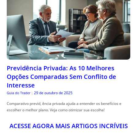
Previdência Privada: As 10 Melhores
Opções Comparadas Sem Conflito de
Interesse
29 de outubro de 2025
Guia do Trader
|
Comparativo previd, ência privada ajuda a entender os benefícios e
escolher o melhor plano. Veja como otimizar sua escolha!
ACESSE AGORA MAIS ARTIGOS INCRÍVEIS