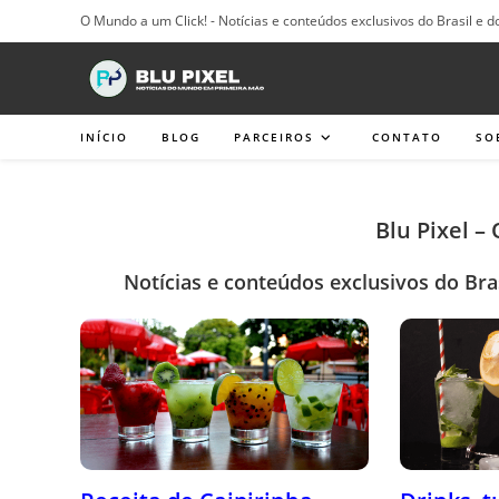
Ir
O Mundo a um Click! - Notícias e conteúdos exclusivos do Brasil e d
para
o
conteúdo
INÍCIO
BLOG
PARCEIROS
CONTATO
SO
Blu Pixel –
Notícias e conteúdos exclusivos do Bra