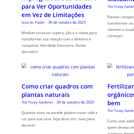
para Ver Oportunidades
The Trusty Garde
em Vez de Limitações
Plantas compan
30 de outubro de 2025
Guia do Trader
|
transformar se
vibrante e saud
Mindset escassez supera, ção é a chave para
começar!
transformar sua relação com o dinheiro e
conquistar liberdade financeira. Venha
descobrir!
Como criar quadros com
Fertiliza
plantas naturais
orgânico
bem
30 de outubro de 2025
The Trusty Gardener
|
The Trusty Garde
Quadros vivos na parede podem trazer vida e
cor para sua casa. Veja dicas incr, íveis para
Como usar adubo
decorar!
quem deseja um 
químicos. Apren