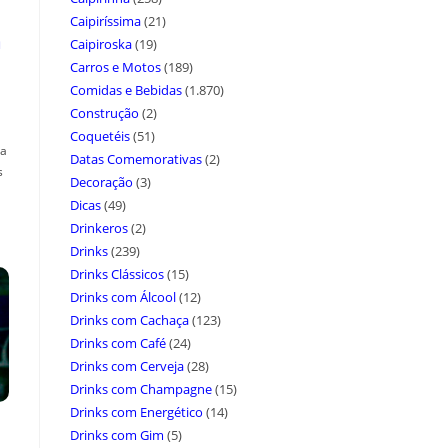
Caipiríssima
(21)
a
Caipiroska
(19)
Carros e Motos
(189)
Comidas e Bebidas
(1.870)
Construção
(2)
Coquetéis
(51)
ça
Datas Comemorativas
(2)
s
Decoração
(3)
Dicas
(49)
Drinkeros
(2)
Drinks
(239)
Drinks Clássicos
(15)
Drinks com Álcool
(12)
Drinks com Cachaça
(123)
Drinks com Café
(24)
Drinks com Cerveja
(28)
Drinks com Champagne
(15)
Drinks com Energético
(14)
Drinks com Gim
(5)