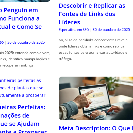
Descobrir e Replicar as
o Penguin em
Fontes de Links dos
mo Funciona a
Líderes
tual e Como Se
30 de outubro de 2025
Especialista em SEO
|
an, álise de backlinks concorrentes revela
30 de outubro de 2025
SEO
|
onde líderes obtêm links e como replicar
essas fontes para aumentar autoridade e
in 2025: entenda como a vers,
tráfego.
links, identifica manipulações e
a recuperar rankings.
iras Perfeitas:
nações de
que se Ajudam
Meta Description: O Que 
nte a Prosperar