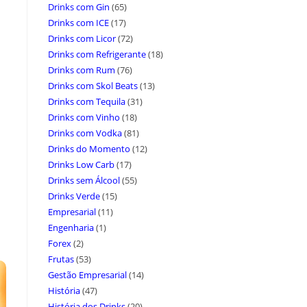
Drinks com Gin
(65)
Drinks com ICE
(17)
Drinks com Licor
(72)
Drinks com Refrigerante
(18)
Drinks com Rum
(76)
Drinks com Skol Beats
(13)
Drinks com Tequila
(31)
Drinks com Vinho
(18)
Drinks com Vodka
(81)
Drinks do Momento
(12)
Drinks Low Carb
(17)
Drinks sem Álcool
(55)
Drinks Verde
(15)
Empresarial
(11)
Engenharia
(1)
Forex
(2)
Frutas
(53)
Gestão Empresarial
(14)
História
(47)
História dos Drinks
(20)