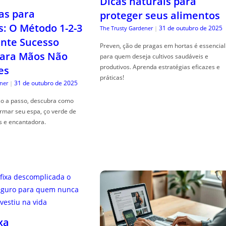
Dicas naturais para
as para
proteger seus alimentos
s: O Método 1-2-3
31 de outubro de 2025
The Trusty Gardener
|
nte Sucesso
Preven, ção de pragas em hortas é essencial
ara Mãos Não
para quem deseja cultivos saudáveis e
produtivos. Aprenda estratégias eficazes e
es
práticas!
31 de outubro de 2025
ner
|
so a passo, descubra como
ormar seu espa, ço verde de
s e encantadora.
xa