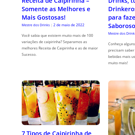
Receita de Caipirinha –
Drinks, 
Somente as Melhores e
Drinkero
Mais Gostosas!
para faz
Saboroso
2 de maio de 2022
Mestre dos Drinks
|
Mestre dos Drink
Você sabia que existem muito mais de 100
variações de caipirinha? Separamos as
Conheça alguns 
melhores Receita de Caipirinha e as de maior
precisam saber 
Sucesso.
bebidas mais us
muito mais!
7 Tipos de Caipirinha de