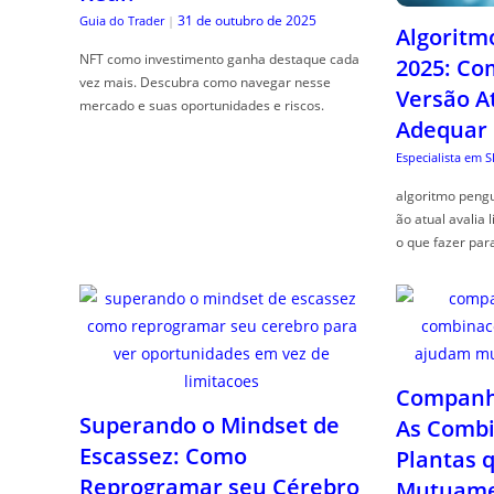
31 de outubro de 2025
Guia do Trader
|
Algoritm
NFT como investimento ganha destaque cada
2025: Co
vez mais. Descubra como navegar nesse
Versão A
mercado e suas oportunidades e riscos.
Adequar
Especialista em 
algoritmo pengu
ão atual avalia 
o que fazer par
Companhe
Superando o Mindset de
As Combi
Escassez: Como
Plantas 
Reprogramar seu Cérebro
Mutuame