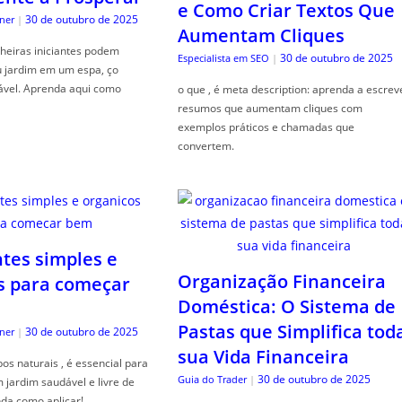
e Como Criar Textos Que
30 de outubro de 2025
ner
|
Aumentam Cliques
heiras iniciantes podem
30 de outubro de 2025
Especialista em SEO
|
u jardim em um espa, ço
ável. Aprenda aqui como
o que , é meta description: aprenda a escrev
resumos que aumentam cliques com
exemplos práticos e chamadas que
convertem.
ntes simples e
Organização Financeira
s para começar
Doméstica: O Sistema de
Pastas que Simplifica tod
30 de outubro de 2025
ner
|
sua Vida Financeira
s naturais , é essencial para
30 de outubro de 2025
Guia do Trader
|
jardim saudável e livre de
da como aplicar!