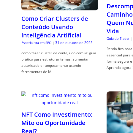
Descompl
Caminho 
Como Criar Clusters de
Quem Nun
Conteúdo Usando
Vida
Inteligência Artificial
Guia do Trader
|
31 de outubro de 2025
Especialista em SEO
|
Renda fixa para 
como fazer cluster de conte, údo com ia: guia
essencial para 
prático para estruturar temas, aumentar
forma segura e 
autoridade e ranqueamento usando
Aprenda agora!
ferramentas de IA.
NFT Como Investimento:
Mito ou Oportunidade
Real?