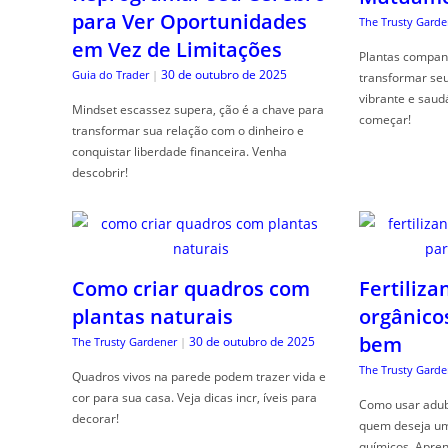
para Ver Oportunidades
The Trusty Garde
em Vez de Limitações
Plantas compan
30 de outubro de 2025
Guia do Trader
|
transformar se
vibrante e saud
Mindset escassez supera, ção é a chave para
começar!
transformar sua relação com o dinheiro e
conquistar liberdade financeira. Venha
descobrir!
Como criar quadros com
Fertiliza
plantas naturais
orgânico
bem
30 de outubro de 2025
The Trusty Gardener
|
The Trusty Garde
Quadros vivos na parede podem trazer vida e
cor para sua casa. Veja dicas incr, íveis para
Como usar adubo
decorar!
quem deseja um 
químicos. Apren