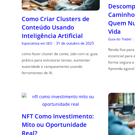
Descompl
Caminho 
Como Criar Clusters de
Quem Nun
Conteúdo Usando
Vida
Inteligência Artificial
Guia do Trader
|
31 de outubro de 2025
Especialista em SEO
|
Renda fixa para 
como fazer cluster de conte, údo com ia: guia
essencial para 
prático para estruturar temas, aumentar
forma segura e 
autoridade e ranqueamento usando
Aprenda agora!
ferramentas de IA.
NFT Como Investimento:
Mito ou Oportunidade
Real?