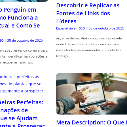
Descobrir e Replicar as
o Penguin em
Fontes de Links dos
mo Funciona a
Líderes
tual e Como Se
30 de outubro de 2025
Especialista em SEO
|
an, álise de backlinks concorrentes revela
30 de outubro de 2025
SEO
|
onde líderes obtêm links e como replicar
essas fontes para aumentar autoridade e
in 2025: entenda como a vers,
tráfego.
links, identifica manipulações e
a recuperar rankings.
iras Perfeitas:
nações de
que se Ajudam
Meta Description: O Que 
nte a Prosperar