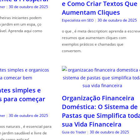
e Como Criar Textos Que
30 de outubro de 2025
ner
|
Aumentam Cliques
heiras iniciantes podem
30 de outubro de 2025
Especialista em SEO
|
u jardim em um espa, ço
ável. Aprenda aqui como
o que , é meta description: aprenda a escrev
resumos que aumentam cliques com
exemplos práticos e chamadas que
convertem.
ntes simples e
Organização Financeira
s para começar
Doméstica: O Sistema de
Pastas que Simplifica tod
30 de outubro de 2025
ner
|
sua Vida Financeira
s naturais , é essencial para
30 de outubro de 2025
Guia do Trader
|
jardim saudável e livre de
da como aplicar!