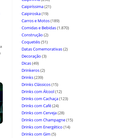
Caipiríssima
(21)
a
Caipiroska
(19)
Carros e Motos
(189)
Comidas e Bebidas
(1.870)
Construção
(2)
Coquetéis
(51)
ça
Datas Comemorativas
(2)
s
Decoração
(3)
Dicas
(49)
Drinkeros
(2)
Drinks
(239)
Drinks Clássicos
(15)
Drinks com Álcool
(12)
Drinks com Cachaça
(123)
Drinks com Café
(24)
Drinks com Cerveja
(28)
Drinks com Champagne
(15)
Drinks com Energético
(14)
Drinks com Gim
(5)