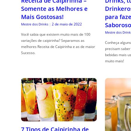
Receita de Caipirinha –
Drinks, 
Somente as Melhores e
Drinkero
Mais Gostosas!
para faz
Saboroso
2 de maio de 2022
Mestre dos Drinks
|
Mestre dos Drink
Você sabia que existem muito mais de 100
variações de caipirinha? Separamos as
Conheça alguns 
melhores Receita de Caipirinha e as de maior
precisam saber 
Sucesso.
bebidas mais us
muito mais!
7 Tipos de Caipirinha de