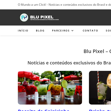
Ir
O Mundo a um Click! - Notícias e conteúdos exclusivos do Brasil e d
para
o
conteúdo
INÍCIO
BLOG
PARCEIROS
CONTATO
SO
Blu Pixel –
Notícias e conteúdos exclusivos do Bra