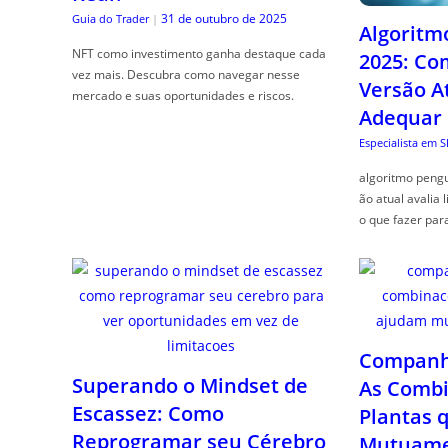
31 de outubro de 2025
Guia do Trader
|
Algoritm
NFT como investimento ganha destaque cada
2025: Co
vez mais. Descubra como navegar nesse
Versão A
mercado e suas oportunidades e riscos.
Adequar
Especialista em 
algoritmo pengu
ão atual avalia 
o que fazer par
Companhe
Superando o Mindset de
As Combi
Escassez: Como
Plantas 
Reprogramar seu Cérebro
Mutuame