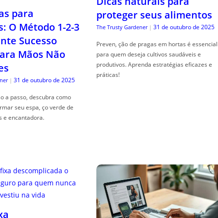
Dicas naturais para
as para
proteger seus alimentos
s: O Método 1-2-3
31 de outubro de 2025
The Trusty Gardener
|
nte Sucesso
Preven, ção de pragas em hortas é essencial
ara Mãos Não
para quem deseja cultivos saudáveis e
produtivos. Aprenda estratégias eficazes e
es
práticas!
31 de outubro de 2025
ner
|
so a passo, descubra como
ormar seu espa, ço verde de
s e encantadora.
xa