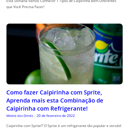
Esta Semana Vamos Conhecer 7 Tipos de Caipirinha Bem Diferentes
que Você Precisa Fazer!
Como fazer Caipirinha com Sprite,
Aprenda mais esta Combinação de
Caipirinha com Refrigerante!
20 de fevereiro de 2022
Mestre dos Drinks
|
Caipirinha com Sprite!? O Sprite é um refrigerante tão popular e versátil