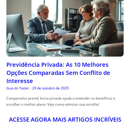
Previdência Privada: As 10 Melhores
Opções Comparadas Sem Conflito de
Interesse
29 de outubro de 2025
Guia do Trader
|
Comparativo previd, ência privada ajuda a entender os benefícios e
escolher o melhor plano. Veja como otimizar sua escolha!
ACESSE AGORA MAIS ARTIGOS INCRÍVEIS