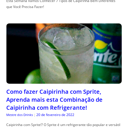
Esta Semana Vamos Conhecer 7 Tipos de Caipirinha Bem Diferentes
que Você Precisa Fazer!
Como fazer Caipirinha com Sprite,
Aprenda mais esta Combinação de
Caipirinha com Refrigerante!
20 de fevereiro de 2022
Mestre dos Drinks
|
Caipirinha com Sprite!? O Sprite é um refrigerante tão popular e versátil