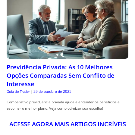
Previdência Privada: As 10 Melhores
Opções Comparadas Sem Conflito de
Interesse
29 de outubro de 2025
Guia do Trader
|
Comparativo previd, ência privada ajuda a entender os benefícios e
escolher o melhor plano. Veja como otimizar sua escolha!
ACESSE AGORA MAIS ARTIGOS INCRÍVEIS