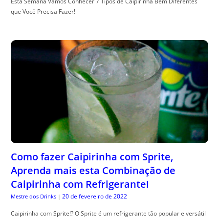
Esta Semana Vamos Conhecer 7 Tipos de Caipirinha Bem Diferentes
que Você Precisa Fazer!
Como fazer Caipirinha com Sprite,
Aprenda mais esta Combinação de
Caipirinha com Refrigerante!
20 de fevereiro de 2022
Mestre dos Drinks
|
Caipirinha com Sprite!? O Sprite é um refrigerante tão popular e versátil