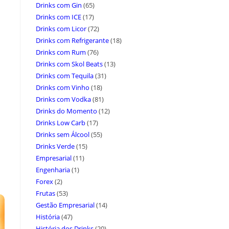
Drinks com Gin
(65)
Drinks com ICE
(17)
Drinks com Licor
(72)
Drinks com Refrigerante
(18)
Drinks com Rum
(76)
Drinks com Skol Beats
(13)
Drinks com Tequila
(31)
Drinks com Vinho
(18)
Drinks com Vodka
(81)
Drinks do Momento
(12)
Drinks Low Carb
(17)
Drinks sem Álcool
(55)
Drinks Verde
(15)
Empresarial
(11)
Engenharia
(1)
Forex
(2)
Frutas
(53)
Gestão Empresarial
(14)
História
(47)
História dos Drinks
(20)