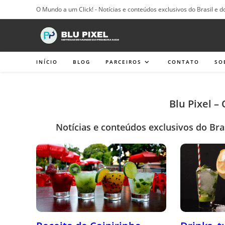
Ir
O Mundo a um Click! - Notícias e conteúdos exclusivos do Brasil e d
para
o
conteúdo
INÍCIO
BLOG
PARCEIROS
CONTATO
SO
Blu Pixel –
Notícias e conteúdos exclusivos do Bra