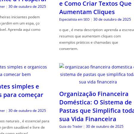
e Como Criar Textos Que
30 de outubro de 2025
ner
|
Aumentam Cliques
heiras iniciantes podem
30 de outubro de 2025
Especialista em SEO
|
u jardim em um espa, ço
ável. Aprenda aqui como
o que , é meta description: aprenda a escrev
resumos que aumentam cliques com
exemplos práticos e chamadas que
convertem.
ntes simples e
Organização Financeira
s para começar
Doméstica: O Sistema de
Pastas que Simplifica tod
30 de outubro de 2025
ner
|
sua Vida Financeira
s naturais , é essencial para
30 de outubro de 2025
Guia do Trader
|
jardim saudável e livre de
da como aplicar!