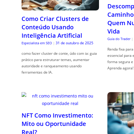
Descompl
Caminho 
Como Criar Clusters de
Quem Nun
Conteúdo Usando
Vida
Inteligência Artificial
Guia do Trader
|
31 de outubro de 2025
Especialista em SEO
|
Renda fixa para 
como fazer cluster de conte, údo com ia: guia
essencial para 
prático para estruturar temas, aumentar
forma segura e 
autoridade e ranqueamento usando
Aprenda agora!
ferramentas de IA.
NFT Como Investimento:
Mito ou Oportunidade
Real?