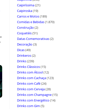
Caipiríssima
(21)
a
Caipiroska
(19)
Carros e Motos
(189)
Comidas e Bebidas
(1.870)
Construção
(2)
Coquetéis
(51)
ça
Datas Comemorativas
(2)
s
Decoração
(3)
Dicas
(49)
Drinkeros
(2)
Drinks
(239)
Drinks Clássicos
(15)
Drinks com Álcool
(12)
Drinks com Cachaça
(123)
Drinks com Café
(24)
Drinks com Cerveja
(28)
Drinks com Champagne
(15)
Drinks com Energético
(14)
Drinks com Gim
(5)