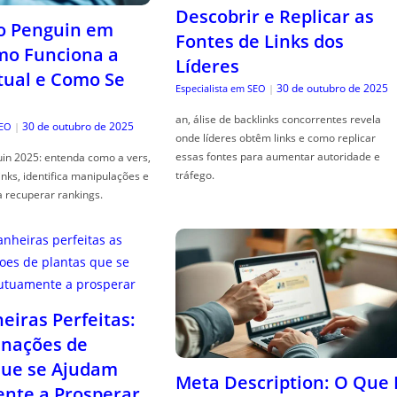
Descobrir e Replicar as
o Penguin em
Fontes de Links dos
mo Funciona a
Líderes
tual e Como Se
30 de outubro de 2025
Especialista em SEO
|
an, álise de backlinks concorrentes revela
30 de outubro de 2025
SEO
|
onde líderes obtêm links e como replicar
essas fontes para aumentar autoridade e
in 2025: entenda como a vers,
tráfego.
links, identifica manipulações e
a recuperar rankings.
iras Perfeitas:
nações de
que se Ajudam
Meta Description: O Que 
nte a Prosperar