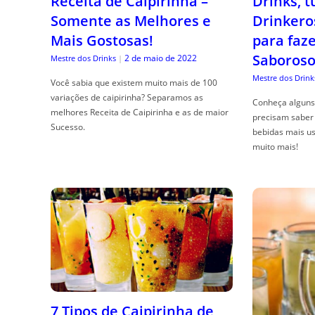
Receita de Caipirinha –
Drinks, 
Somente as Melhores e
Drinkero
Mais Gostosas!
para faz
Saboroso
2 de maio de 2022
Mestre dos Drinks
|
Mestre dos Drink
Você sabia que existem muito mais de 100
variações de caipirinha? Separamos as
Conheça alguns 
melhores Receita de Caipirinha e as de maior
precisam saber 
Sucesso.
bebidas mais us
muito mais!
7 Tipos de Caipirinha de