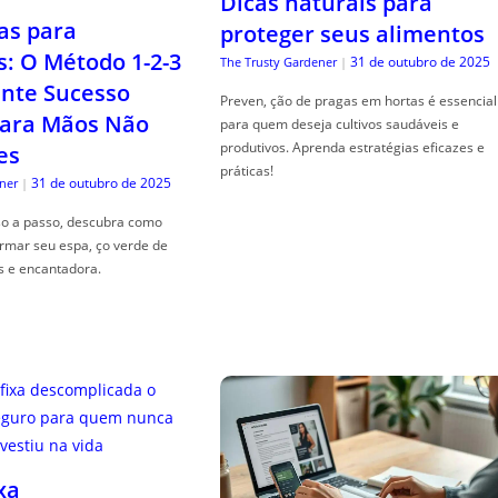
Dicas naturais para
as para
proteger seus alimentos
s: O Método 1-2-3
31 de outubro de 2025
The Trusty Gardener
|
nte Sucesso
Preven, ção de pragas em hortas é essencial
ara Mãos Não
para quem deseja cultivos saudáveis e
produtivos. Aprenda estratégias eficazes e
es
práticas!
31 de outubro de 2025
ner
|
so a passo, descubra como
ormar seu espa, ço verde de
s e encantadora.
xa