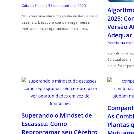
31 de outubro de 2025
Guia do Trader
|
Algoritm
NFT como investimento ganha destaque cada
2025: Co
vez mais. Descubra como navegar nesse
Versão A
mercado e suas oportunidades e riscos.
Adequar
Especialista em 
algoritmo pengu
ão atual avalia 
o que fazer par
Companhe
Superando o Mindset de
As Combi
Escassez: Como
Plantas 
Reprogramar seu Cérebro
Mutuame