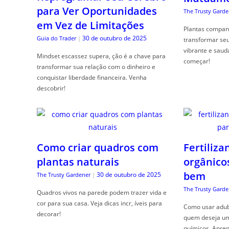
para Ver Oportunidades
The Trusty Garde
em Vez de Limitações
Plantas compan
30 de outubro de 2025
Guia do Trader
|
transformar se
vibrante e saud
Mindset escassez supera, ção é a chave para
começar!
transformar sua relação com o dinheiro e
conquistar liberdade financeira. Venha
descobrir!
Como criar quadros com
Fertiliza
plantas naturais
orgânico
bem
30 de outubro de 2025
The Trusty Gardener
|
The Trusty Garde
Quadros vivos na parede podem trazer vida e
cor para sua casa. Veja dicas incr, íveis para
Como usar adubo
decorar!
quem deseja um 
químicos. Apren