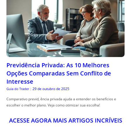
Previdência Privada: As 10 Melhores
Opções Comparadas Sem Conflito de
Interesse
29 de outubro de 2025
Guia do Trader
|
Comparativo previd, ência privada ajuda a entender os benefícios e
escolher o melhor plano. Veja como otimizar sua escolha!
ACESSE AGORA MAIS ARTIGOS INCRÍVEIS