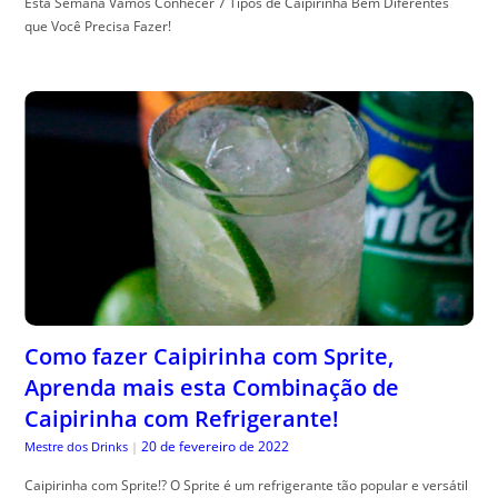
Esta Semana Vamos Conhecer 7 Tipos de Caipirinha Bem Diferentes
que Você Precisa Fazer!
Como fazer Caipirinha com Sprite,
Aprenda mais esta Combinação de
Caipirinha com Refrigerante!
20 de fevereiro de 2022
Mestre dos Drinks
|
Caipirinha com Sprite!? O Sprite é um refrigerante tão popular e versátil