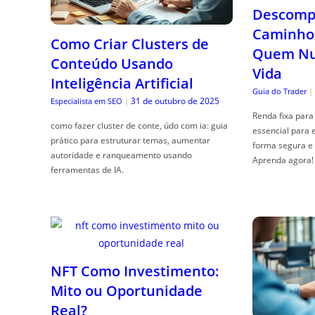
Descompl
Caminho 
Como Criar Clusters de
Quem Nun
Conteúdo Usando
Vida
Inteligência Artificial
Guia do Trader
|
31 de outubro de 2025
Especialista em SEO
|
Renda fixa para 
como fazer cluster de conte, údo com ia: guia
essencial para 
prático para estruturar temas, aumentar
forma segura e 
autoridade e ranqueamento usando
Aprenda agora!
ferramentas de IA.
NFT Como Investimento:
Mito ou Oportunidade
Real?