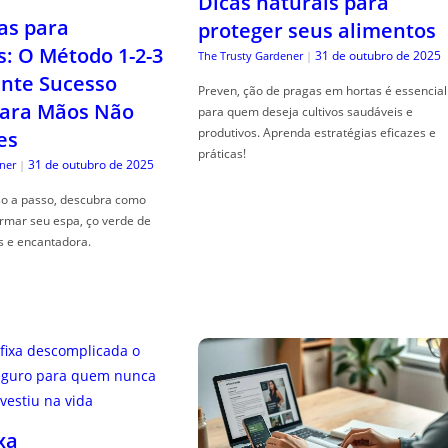
Dicas naturais para
as para
proteger seus alimentos
s: O Método 1-2-3
31 de outubro de 2025
The Trusty Gardener
|
nte Sucesso
Preven, ção de pragas em hortas é essencial
ara Mãos Não
para quem deseja cultivos saudáveis e
produtivos. Aprenda estratégias eficazes e
es
práticas!
31 de outubro de 2025
ner
|
so a passo, descubra como
ormar seu espa, ço verde de
s e encantadora.
xa