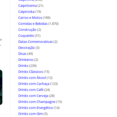
Caipiríssima
(21)
a
Caipiroska
(19)
Carros e Motos
(189)
Comidas e Bebidas
(1.870)
Construção
(2)
Coquetéis
(51)
ça
Datas Comemorativas
(2)
s
Decoração
(3)
Dicas
(49)
Drinkeros
(2)
Drinks
(239)
Drinks Clássicos
(15)
Drinks com Álcool
(12)
Drinks com Cachaça
(123)
Drinks com Café
(24)
Drinks com Cerveja
(28)
Drinks com Champagne
(15)
Drinks com Energético
(14)
Drinks com Gim
(5)