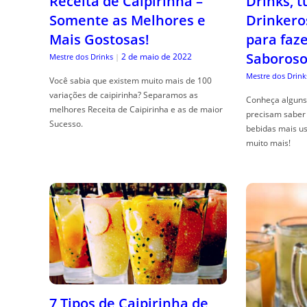
Receita de Caipirinha –
Drinks, 
Somente as Melhores e
Drinkero
Mais Gostosas!
para faz
Saboroso
2 de maio de 2022
Mestre dos Drinks
|
Mestre dos Drink
Você sabia que existem muito mais de 100
variações de caipirinha? Separamos as
Conheça alguns 
melhores Receita de Caipirinha e as de maior
precisam saber 
Sucesso.
bebidas mais us
muito mais!
7 Tipos de Caipirinha de