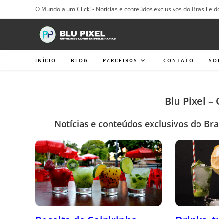
Ir
O Mundo a um Click! - Notícias e conteúdos exclusivos do Brasil e d
para
o
conteúdo
INÍCIO
BLOG
PARCEIROS
CONTATO
SO
Blu Pixel –
Notícias e conteúdos exclusivos do Bra