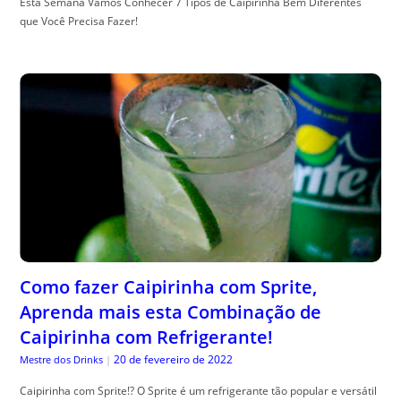
Esta Semana Vamos Conhecer 7 Tipos de Caipirinha Bem Diferentes
que Você Precisa Fazer!
Como fazer Caipirinha com Sprite,
Aprenda mais esta Combinação de
Caipirinha com Refrigerante!
20 de fevereiro de 2022
Mestre dos Drinks
|
Caipirinha com Sprite!? O Sprite é um refrigerante tão popular e versátil