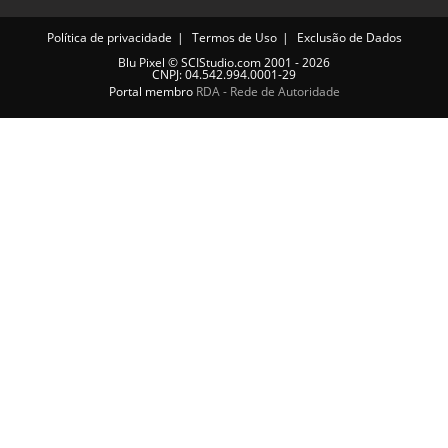
Política de privacidade
Termos de Uso
Exclusão de Dados
Blu Pixel
©
SCIStudio.com
2001 - 2026
CNPJ: 04.542.994.0001-29
Portal membro
RDA - Rede de Autoridade