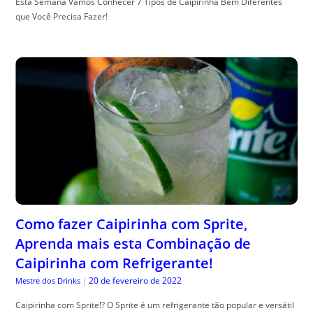
Esta Semana Vamos Conhecer 7 Tipos de Caipirinha Bem Diferentes
que Você Precisa Fazer!
Como fazer Caipirinha com Sprite,
Aprenda mais esta Combinação de
Caipirinha com Refrigerante!
20 de fevereiro de 2022
Mestre dos Drinks
|
Caipirinha com Sprite!? O Sprite é um refrigerante tão popular e versátil