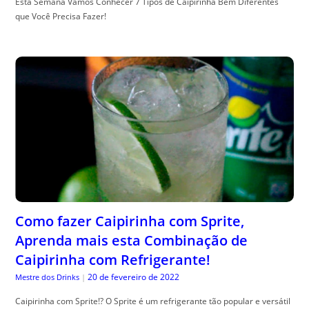
Esta Semana Vamos Conhecer 7 Tipos de Caipirinha Bem Diferentes
que Você Precisa Fazer!
Como fazer Caipirinha com Sprite,
Aprenda mais esta Combinação de
Caipirinha com Refrigerante!
20 de fevereiro de 2022
Mestre dos Drinks
|
Caipirinha com Sprite!? O Sprite é um refrigerante tão popular e versátil