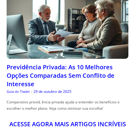
Previdência Privada: As 10 Melhores
Opções Comparadas Sem Conflito de
Interesse
29 de outubro de 2025
Guia do Trader
|
Comparativo previd, ência privada ajuda a entender os benefícios e
escolher o melhor plano. Veja como otimizar sua escolha!
ACESSE AGORA MAIS ARTIGOS INCRÍVEIS