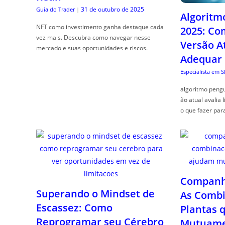
31 de outubro de 2025
Guia do Trader
|
Algoritm
NFT como investimento ganha destaque cada
2025: Co
vez mais. Descubra como navegar nesse
Versão A
mercado e suas oportunidades e riscos.
Adequar
Especialista em 
algoritmo pengu
ão atual avalia 
o que fazer par
Companhe
Superando o Mindset de
As Combi
Escassez: Como
Plantas 
Reprogramar seu Cérebro
Mutuame