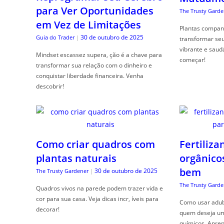
para Ver Oportunidades
The Trusty Garde
em Vez de Limitações
Plantas compan
30 de outubro de 2025
Guia do Trader
|
transformar se
vibrante e saud
Mindset escassez supera, ção é a chave para
começar!
transformar sua relação com o dinheiro e
conquistar liberdade financeira. Venha
descobrir!
Como criar quadros com
Fertiliza
plantas naturais
orgânico
bem
30 de outubro de 2025
The Trusty Gardener
|
The Trusty Garde
Quadros vivos na parede podem trazer vida e
cor para sua casa. Veja dicas incr, íveis para
Como usar adubo
decorar!
quem deseja um 
químicos. Apren