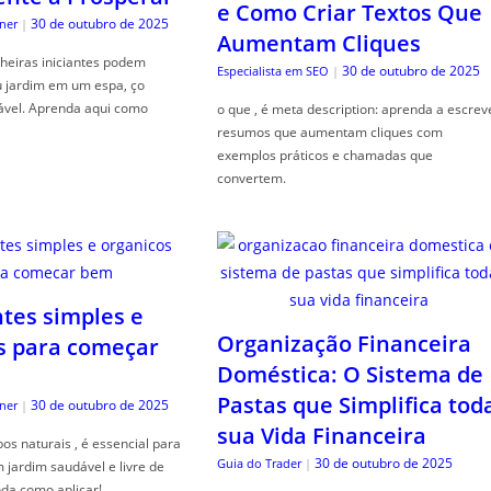
e Como Criar Textos Que
30 de outubro de 2025
ner
|
Aumentam Cliques
heiras iniciantes podem
30 de outubro de 2025
Especialista em SEO
|
u jardim em um espa, ço
ável. Aprenda aqui como
o que , é meta description: aprenda a escrev
resumos que aumentam cliques com
exemplos práticos e chamadas que
convertem.
ntes simples e
Organização Financeira
s para começar
Doméstica: O Sistema de
Pastas que Simplifica tod
30 de outubro de 2025
ner
|
sua Vida Financeira
s naturais , é essencial para
30 de outubro de 2025
Guia do Trader
|
jardim saudável e livre de
da como aplicar!