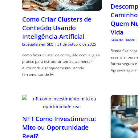
Descompl
Caminho 
Como Criar Clusters de
Quem Nun
Conteúdo Usando
Vida
Inteligência Artificial
Guia do Trader
|
31 de outubro de 2025
Especialista em SEO
|
Renda fixa para 
como fazer cluster de conte, údo com ia: guia
essencial para 
prático para estruturar temas, aumentar
forma segura e 
autoridade e ranqueamento usando
Aprenda agora!
ferramentas de IA.
NFT Como Investimento:
Mito ou Oportunidade
Real?