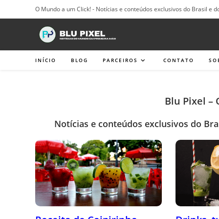
Ir
O Mundo a um Click! - Notícias e conteúdos exclusivos do Brasil e d
para
o
conteúdo
INÍCIO
BLOG
PARCEIROS
CONTATO
SO
Blu Pixel –
Notícias e conteúdos exclusivos do Bra