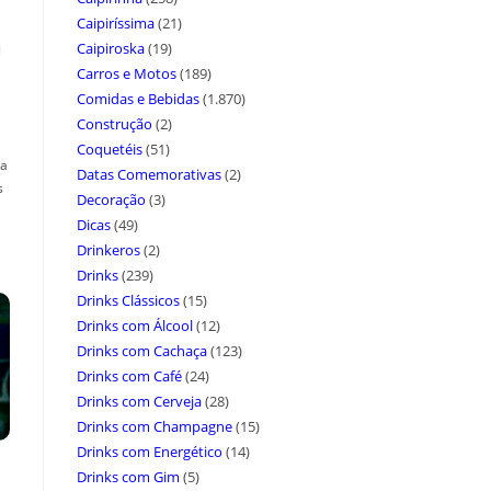
Caipiríssima
(21)
a
Caipiroska
(19)
Carros e Motos
(189)
Comidas e Bebidas
(1.870)
Construção
(2)
Coquetéis
(51)
ça
Datas Comemorativas
(2)
s
Decoração
(3)
Dicas
(49)
Drinkeros
(2)
Drinks
(239)
Drinks Clássicos
(15)
Drinks com Álcool
(12)
Drinks com Cachaça
(123)
Drinks com Café
(24)
Drinks com Cerveja
(28)
Drinks com Champagne
(15)
Drinks com Energético
(14)
Drinks com Gim
(5)