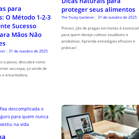
Dicas naturais para
as para
proteger seus alimentos
s: O Método 1-2-3
31 de outubro de 2025
The Trusty Gardener
|
nte Sucesso
Preven, ção de pragas em hortas é essencial
ara Mãos Não
para quem deseja cultivos saudáveis e
produtivos. Aprenda estratégias eficazes e
es
práticas!
31 de outubro de 2025
ner
|
so a passo, descubra como
ormar seu espa, ço verde de
s e encantadora.
xa