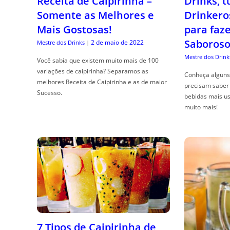
Receita de Caipirinha –
Drinks, 
Somente as Melhores e
Drinkero
Mais Gostosas!
para faz
Saboroso
2 de maio de 2022
Mestre dos Drinks
|
Mestre dos Drink
Você sabia que existem muito mais de 100
variações de caipirinha? Separamos as
Conheça alguns 
melhores Receita de Caipirinha e as de maior
precisam saber 
Sucesso.
bebidas mais us
muito mais!
7 Tipos de Caipirinha de