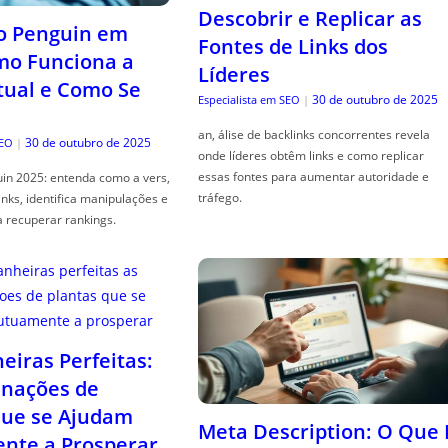
Descobrir e Replicar as
o Penguin em
Fontes de Links dos
mo Funciona a
Líderes
tual e Como Se
30 de outubro de 2025
Especialista em SEO
|
an, álise de backlinks concorrentes revela
30 de outubro de 2025
SEO
|
onde líderes obtêm links e como replicar
essas fontes para aumentar autoridade e
in 2025: entenda como a vers,
tráfego.
links, identifica manipulações e
a recuperar rankings.
iras Perfeitas:
nações de
que se Ajudam
Meta Description: O Que 
nte a Prosperar