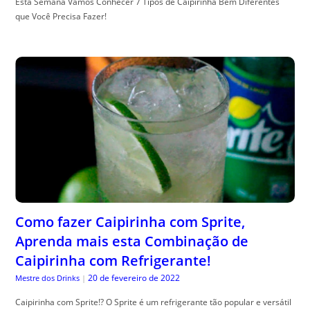
Esta Semana Vamos Conhecer 7 Tipos de Caipirinha Bem Diferentes
que Você Precisa Fazer!
Como fazer Caipirinha com Sprite,
Aprenda mais esta Combinação de
Caipirinha com Refrigerante!
20 de fevereiro de 2022
Mestre dos Drinks
|
Caipirinha com Sprite!? O Sprite é um refrigerante tão popular e versátil