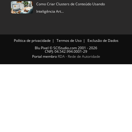
Como Criar Clusters de Conteúdo Usando
Inteligência Art…
Política de privacidade
Termos de Uso
Exclusão de Dados
Blu Pixel
©
SCIStudio.com
2001 - 2026
CNPJ: 04.542.994.0001-29
Portal membro
RDA - Rede de Autoridade