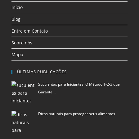
Início
nova
nova
nova
aba
aba
aba
Blog
Entre em Contato
Sobre nós
Mapa
ÚLTIMAS PUBLICAÇÕES
Suculentas para Iniciantes: O Método 1-2-3 que
Garante …
Dicas naturais para proteger seus alimentos