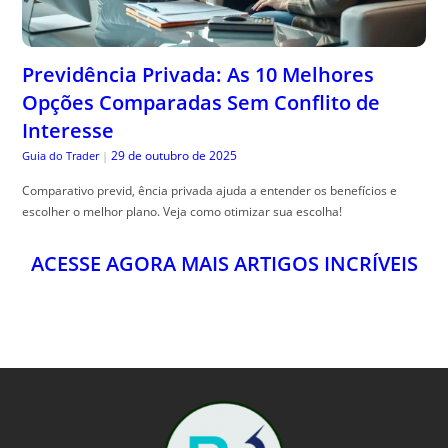
Previdência Privada: As 10 Melhores
Opções Comparadas Sem Conflito de
Interesse
29 de outubro de 2025
Guia do Trader
|
Comparativo previd, ência privada ajuda a entender os benefícios e
escolher o melhor plano. Veja como otimizar sua escolha!
ACESSE AGORA MAIS ARTIGOS INCRÍVEIS