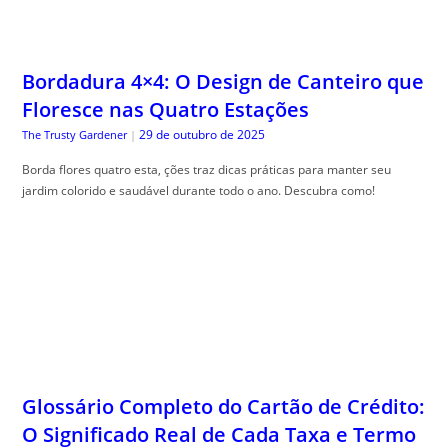
29 de outubro de 2025
The Trusty Gardener
|
Borda flores quatro esta, ções traz dicas práticas para manter seu
jardim colorido e saudável durante todo o ano. Descubra como!
Glossário Completo do Cartão de Crédito:
O Significado Real de Cada Taxa e Termo
do seu Contrato
29 de outubro de 2025
Guia do Trader
|
Gloss, ário cartão crédito completo é seu guia para desmistificar termos
financeiros e facilitar sua compreensão.