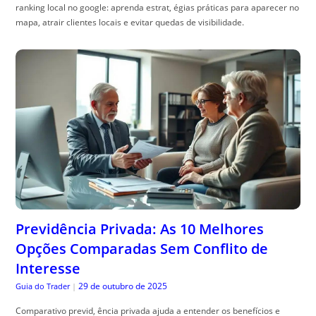
Previdência Privada: As 10 Melhores
Opções Comparadas Sem Conflito de
Interesse
29 de outubro de 2025
Guia do Trader
|
Comparativo previd, ência privada ajuda a entender os benefícios e
escolher o melhor plano. Veja como otimizar sua escolha!
ACESSE AGORA MAIS ARTIGOS INCRÍVEIS