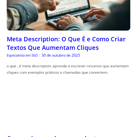
Meta Description: O Que É e Como Criar
Textos Que Aumentam Cliques
30 de outubro de 2025
Especialista em SEO
|
o que , é meta description: aprenda a escrever resumos que aumentam
cliques com exemplos práticos e chamadas que convertem.
Como criar quadros com plantas
naturais
30 de outubro de 2025
The Trusty Gardener
|
Quadros vivos na parede podem trazer vida e cor para sua casa. Veja
dicas incr, íveis para decorar!