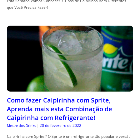
Esta Semana Vamos Conhecer 7 Tipos de Caipirinha Bem Diferentes
que Você Precisa Fazer!
Como fazer Caipirinha com Sprite,
Aprenda mais esta Combinação de
Caipirinha com Refrigerante!
20 de fevereiro de 2022
Mestre dos Drinks
|
Caipirinha com Sprite!? O Sprite é um refrigerante tão popular e versátil