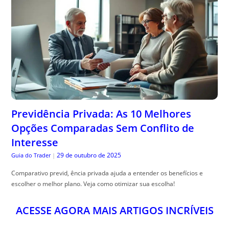
Previdência Privada: As 10 Melhores
Opções Comparadas Sem Conflito de
Interesse
29 de outubro de 2025
Guia do Trader
|
Comparativo previd, ência privada ajuda a entender os benefícios e
escolher o melhor plano. Veja como otimizar sua escolha!
ACESSE AGORA MAIS ARTIGOS INCRÍVEIS