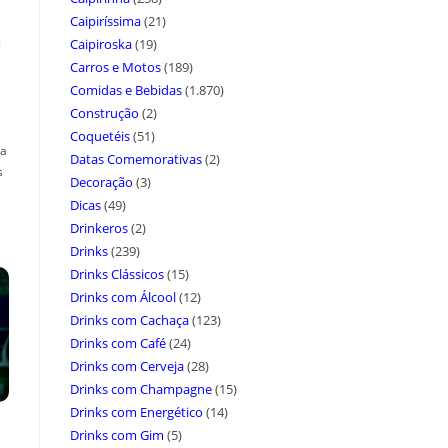
Caipiríssima
(21)
a
Caipiroska
(19)
Carros e Motos
(189)
Comidas e Bebidas
(1.870)
Construção
(2)
Coquetéis
(51)
ça
Datas Comemorativas
(2)
s
Decoração
(3)
Dicas
(49)
Drinkeros
(2)
Drinks
(239)
Drinks Clássicos
(15)
Drinks com Álcool
(12)
Drinks com Cachaça
(123)
Drinks com Café
(24)
Drinks com Cerveja
(28)
Drinks com Champagne
(15)
Drinks com Energético
(14)
Drinks com Gim
(5)