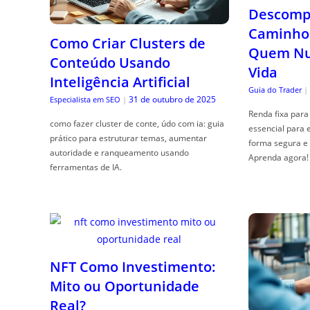
Descompl
Caminho 
Como Criar Clusters de
Quem Nun
Conteúdo Usando
Vida
Inteligência Artificial
Guia do Trader
|
31 de outubro de 2025
Especialista em SEO
|
Renda fixa para 
como fazer cluster de conte, údo com ia: guia
essencial para 
prático para estruturar temas, aumentar
forma segura e 
autoridade e ranqueamento usando
Aprenda agora!
ferramentas de IA.
NFT Como Investimento:
Mito ou Oportunidade
Real?