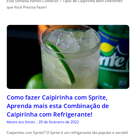
Esta Semana Vamos Conhecer 7 Tipos de Caipirinha Bem Diferentes
que Você Precisa Fazer!
Como fazer Caipirinha com Sprite,
Aprenda mais esta Combinação de
Caipirinha com Refrigerante!
20 de fevereiro de 2022
Mestre dos Drinks
|
Caipirinha com Sprite!? O Sprite é um refrigerante tão popular e versátil