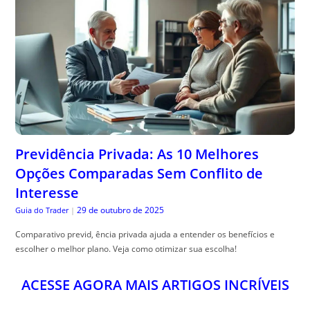
Previdência Privada: As 10 Melhores
Opções Comparadas Sem Conflito de
Interesse
29 de outubro de 2025
Guia do Trader
|
Comparativo previd, ência privada ajuda a entender os benefícios e
escolher o melhor plano. Veja como otimizar sua escolha!
ACESSE AGORA MAIS ARTIGOS INCRÍVEIS