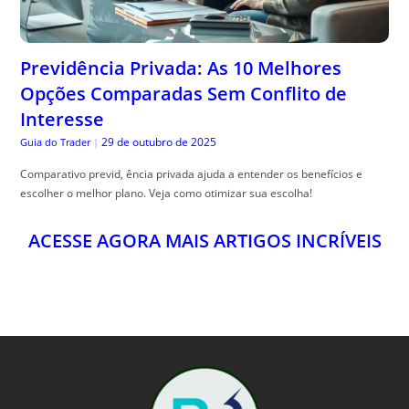
Previdência Privada: As 10 Melhores
Opções Comparadas Sem Conflito de
Interesse
29 de outubro de 2025
Guia do Trader
|
Comparativo previd, ência privada ajuda a entender os benefícios e
escolher o melhor plano. Veja como otimizar sua escolha!
ACESSE AGORA MAIS ARTIGOS INCRÍVEIS