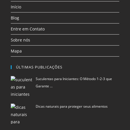
Início
nova
nova
nova
aba
aba
aba
Blog
Entre em Contato
Sobre nós
Mapa
ÚLTIMAS PUBLICAÇÕES
Suculentas para Iniciantes: O Método 1-2-3 que
Garante …
Dicas naturais para proteger seus alimentos