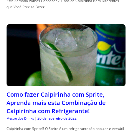
Esta Semana Vamos Conhecer 7 Tipos de Caipirinha Bem Diferentes
que Você Precisa Fazer!
Como fazer Caipirinha com Sprite,
Aprenda mais esta Combinação de
Caipirinha com Refrigerante!
20 de fevereiro de 2022
Mestre dos Drinks
|
Caipirinha com Sprite!? O Sprite é um refrigerante tão popular e versátil