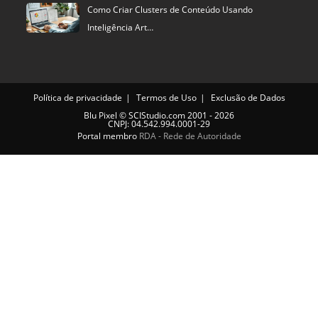
Como Criar Clusters de Conteúdo Usando
Inteligência Art…
Política de privacidade
Termos de Uso
Exclusão de Dados
Blu Pixel
©
SCIStudio.com
2001 - 2026
CNPJ: 04.542.994.0001-29
Portal membro
RDA - Rede de Autoridade