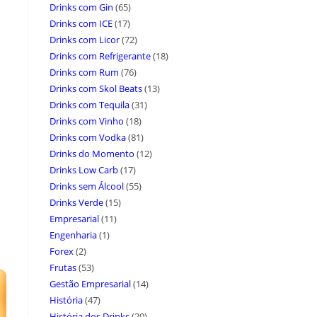
Drinks com Gin
(65)
Drinks com ICE
(17)
Drinks com Licor
(72)
Drinks com Refrigerante
(18)
Drinks com Rum
(76)
Drinks com Skol Beats
(13)
Drinks com Tequila
(31)
Drinks com Vinho
(18)
Drinks com Vodka
(81)
Drinks do Momento
(12)
Drinks Low Carb
(17)
Drinks sem Álcool
(55)
Drinks Verde
(15)
Empresarial
(11)
Engenharia
(1)
Forex
(2)
Frutas
(53)
Gestão Empresarial
(14)
História
(47)
História dos Drinks
(20)