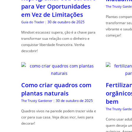
para Ver Oportunidades
The Trusty Garde
em Vez de Limitações
Plantas compan
30 de outubro de 2025
Guia do Trader
|
transformar se
vibrante e saud
Mindset escassez supera, ção é a chave para
começar!
transformar sua relação com o dinheiro e
conquistar liberdade financeira. Venha
descobrir!
Como criar quadros com
Fertiliza
plantas naturais
orgânico
bem
30 de outubro de 2025
The Trusty Gardener
|
The Trusty Garde
Quadros vivos na parede podem trazer vida e
cor para sua casa. Veja dicas incr, íveis para
Como usar adubo
decorar!
quem deseja um 
químicos. Apren