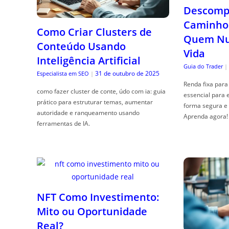
Descompl
Caminho 
Como Criar Clusters de
Quem Nun
Conteúdo Usando
Vida
Inteligência Artificial
Guia do Trader
|
31 de outubro de 2025
Especialista em SEO
|
Renda fixa para 
como fazer cluster de conte, údo com ia: guia
essencial para 
prático para estruturar temas, aumentar
forma segura e 
autoridade e ranqueamento usando
Aprenda agora!
ferramentas de IA.
NFT Como Investimento:
Mito ou Oportunidade
Real?