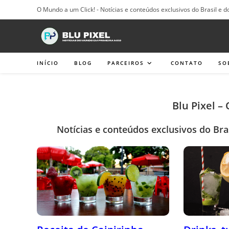
Ir
O Mundo a um Click! - Notícias e conteúdos exclusivos do Brasil e d
para
o
conteúdo
INÍCIO
BLOG
PARCEIROS
CONTATO
SO
Blu Pixel –
Notícias e conteúdos exclusivos do Bra