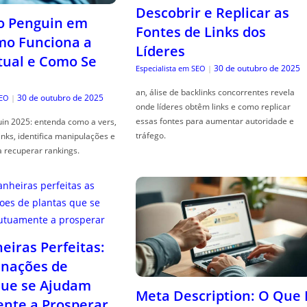
Descobrir e Replicar as
o Penguin em
Fontes de Links dos
mo Funciona a
Líderes
tual e Como Se
30 de outubro de 2025
Especialista em SEO
|
an, álise de backlinks concorrentes revela
30 de outubro de 2025
SEO
|
onde líderes obtêm links e como replicar
essas fontes para aumentar autoridade e
in 2025: entenda como a vers,
tráfego.
links, identifica manipulações e
a recuperar rankings.
iras Perfeitas:
nações de
que se Ajudam
Meta Description: O Que 
nte a Prosperar