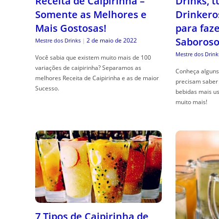
Receita de Caipirinha –
Drinks, 
Somente as Melhores e
Drinkero
Mais Gostosas!
para faz
Saboroso
2 de maio de 2022
Mestre dos Drinks
|
Mestre dos Drink
Você sabia que existem muito mais de 100
variações de caipirinha? Separamos as
Conheça alguns 
melhores Receita de Caipirinha e as de maior
precisam saber 
Sucesso.
bebidas mais us
muito mais!
7 Tipos de Caipirinha de