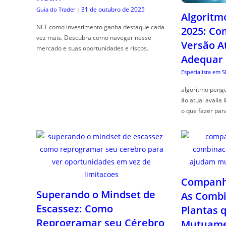
31 de outubro de 2025
Guia do Trader
|
Algoritm
NFT como investimento ganha destaque cada
2025: Co
vez mais. Descubra como navegar nesse
Versão A
mercado e suas oportunidades e riscos.
Adequar
Especialista em 
algoritmo pengu
ão atual avalia 
o que fazer par
Companhe
Superando o Mindset de
As Combi
Escassez: Como
Plantas 
Reprogramar seu Cérebro
Mutuame