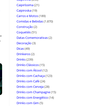
Caipiríssima
(21)
a
Caipiroska
(19)
Carros e Motos
(189)
Comidas e Bebidas
(1.870)
Construção
(2)
Coquetéis
(51)
ça
Datas Comemorativas
(2)
s
Decoração
(3)
Dicas
(49)
Drinkeros
(2)
Drinks
(239)
Drinks Clássicos
(15)
Drinks com Álcool
(12)
Drinks com Cachaça
(123)
Drinks com Café
(24)
Drinks com Cerveja
(28)
Drinks com Champagne
(15)
Drinks com Energético
(14)
Drinks com Gim
(5)