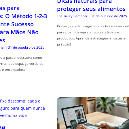
Dicas naturais para
as para
proteger seus alimentos
s: O Método 1-2-3
31 de outubro de 2025
The Trusty Gardener
|
nte Sucesso
Preven, ção de pragas em hortas é essencial
ara Mãos Não
para quem deseja cultivos saudáveis e
produtivos. Aprenda estratégias eficazes e
es
práticas!
31 de outubro de 2025
ner
|
so a passo, descubra como
ormar seu espa, ço verde de
s e encantadora.
xa