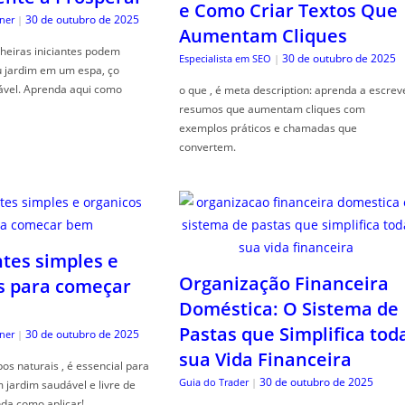
e Como Criar Textos Que
30 de outubro de 2025
ner
|
Aumentam Cliques
heiras iniciantes podem
30 de outubro de 2025
Especialista em SEO
|
u jardim em um espa, ço
ável. Aprenda aqui como
o que , é meta description: aprenda a escrev
resumos que aumentam cliques com
exemplos práticos e chamadas que
convertem.
ntes simples e
Organização Financeira
s para começar
Doméstica: O Sistema de
Pastas que Simplifica tod
30 de outubro de 2025
ner
|
sua Vida Financeira
s naturais , é essencial para
30 de outubro de 2025
Guia do Trader
|
jardim saudável e livre de
da como aplicar!