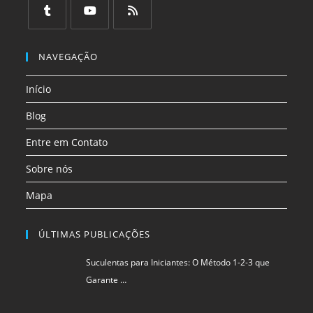
em
em
em
em
em
em
uma
uma
uma
uma
uma
uma
Abre
Abre
Abre
nova
nova
nova
nova
nova
nova
em
em
em
NAVEGAÇÃO
aba
aba
aba
aba
aba
aba
uma
uma
uma
Início
nova
nova
nova
aba
aba
aba
Blog
Entre em Contato
Sobre nós
Mapa
ÚLTIMAS PUBLICAÇÕES
Suculentas para Iniciantes: O Método 1-2-3 que
Garante …