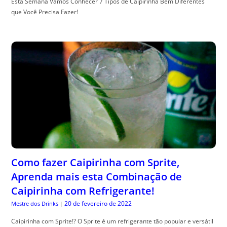
Esta Semana Vamos Conhecer 7 Tipos de Caipirinha Bem Diferentes
que Você Precisa Fazer!
Como fazer Caipirinha com Sprite,
Aprenda mais esta Combinação de
Caipirinha com Refrigerante!
20 de fevereiro de 2022
Mestre dos Drinks
|
Caipirinha com Sprite!? O Sprite é um refrigerante tão popular e versátil