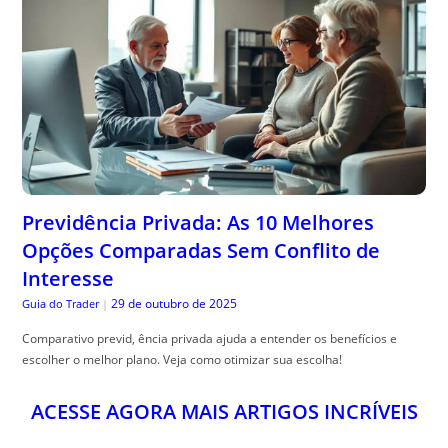
Previdência Privada: As 10 Melhores
Opções Comparadas Sem Conflito de
Interesse
29 de outubro de 2025
Guia do Trader
|
Comparativo previd, ência privada ajuda a entender os benefícios e
escolher o melhor plano. Veja como otimizar sua escolha!
ACESSE AGORA MAIS ARTIGOS INCRÍVEIS