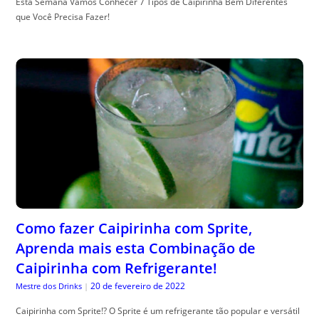
Esta Semana Vamos Conhecer 7 Tipos de Caipirinha Bem Diferentes
que Você Precisa Fazer!
Como fazer Caipirinha com Sprite,
Aprenda mais esta Combinação de
Caipirinha com Refrigerante!
20 de fevereiro de 2022
Mestre dos Drinks
|
Caipirinha com Sprite!? O Sprite é um refrigerante tão popular e versátil