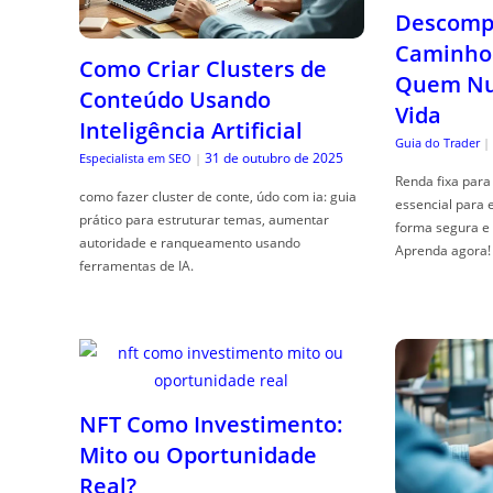
Descompl
Caminho 
Como Criar Clusters de
Quem Nun
Conteúdo Usando
Vida
Inteligência Artificial
Guia do Trader
|
31 de outubro de 2025
Especialista em SEO
|
Renda fixa para 
como fazer cluster de conte, údo com ia: guia
essencial para 
prático para estruturar temas, aumentar
forma segura e 
autoridade e ranqueamento usando
Aprenda agora!
ferramentas de IA.
NFT Como Investimento:
Mito ou Oportunidade
Real?