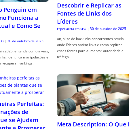
Descobrir e Replicar as
o Penguin em
Fontes de Links dos
mo Funciona a
Líderes
tual e Como Se
30 de outubro de 2025
Especialista em SEO
|
an, álise de backlinks concorrentes revela
30 de outubro de 2025
SEO
|
onde líderes obtêm links e como replicar
essas fontes para aumentar autoridade e
in 2025: entenda como a vers,
tráfego.
links, identifica manipulações e
a recuperar rankings.
iras Perfeitas:
nações de
que se Ajudam
Meta Description: O Que 
nte a Prosperar