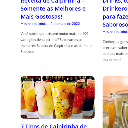
Receita de Caipirinha –
Drinks, 
Somente as Melhores e
Drinkero
Mais Gostosas!
para faz
Saboroso
2 de maio de 2022
Mestre dos Drinks
|
Mestre dos Drink
Você sabia que existem muito mais de 100
variações de caipirinha? Separamos as
Conheça alguns 
melhores Receita de Caipirinha e as de maior
precisam saber 
Sucesso.
bebidas mais us
muito mais!
7 Tipos de Caipirinha de