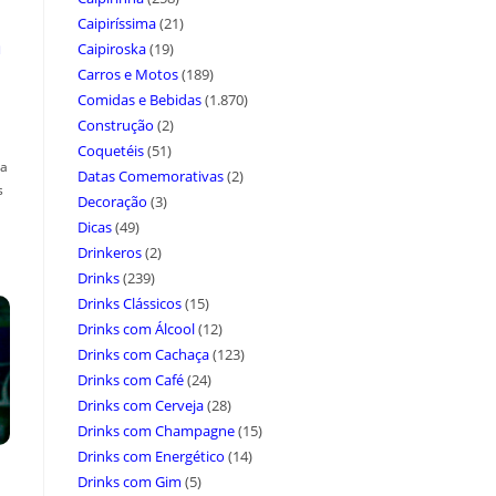
Caipiríssima
(21)
a
Caipiroska
(19)
Carros e Motos
(189)
Comidas e Bebidas
(1.870)
Construção
(2)
Coquetéis
(51)
ça
Datas Comemorativas
(2)
s
Decoração
(3)
Dicas
(49)
Drinkeros
(2)
Drinks
(239)
Drinks Clássicos
(15)
Drinks com Álcool
(12)
Drinks com Cachaça
(123)
Drinks com Café
(24)
Drinks com Cerveja
(28)
Drinks com Champagne
(15)
Drinks com Energético
(14)
Drinks com Gim
(5)