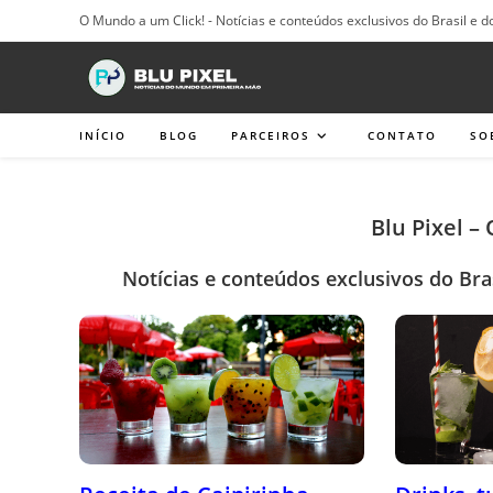
Ir
O Mundo a um Click! - Notícias e conteúdos exclusivos do Brasil e d
para
o
conteúdo
INÍCIO
BLOG
PARCEIROS
CONTATO
SO
Blu Pixel –
Notícias e conteúdos exclusivos do Bra