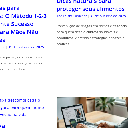
Dicas naturais para
as para
proteger seus alimentos
s: O Método 1-2-3
31 de outubro de 2025
The Trusty Gardener
|
nte Sucesso
Preven, ção de pragas em hortas é essencial
ara Mãos Não
para quem deseja cultivos saudáveis e
produtivos. Aprenda estratégias eficazes e
es
práticas!
31 de outubro de 2025
ner
|
so a passo, descubra como
ormar seu espa, ço verde de
s e encantadora.
xa