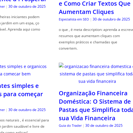
e Como Criar Textos Que
30 de outubro de 2025
ner
|
Aumentam Cliques
heiras iniciantes podem
30 de outubro de 2025
Especialista em SEO
|
u jardim em um espa, ço
ável. Aprenda aqui como
o que , é meta description: aprenda a escrev
resumos que aumentam cliques com
exemplos práticos e chamadas que
convertem.
ntes simples e
Organização Financeira
s para começar
Doméstica: O Sistema de
Pastas que Simplifica tod
30 de outubro de 2025
ner
|
sua Vida Financeira
s naturais , é essencial para
30 de outubro de 2025
Guia do Trader
|
jardim saudável e livre de
da como aplicar!