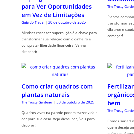
para Ver Oportunidades
The Trusty Garde
em Vez de Limitações
Plantas compan
30 de outubro de 2025
Guia do Trader
|
transformar se
vibrante e saud
Mindset escassez supera, ção é a chave para
começar!
transformar sua relação com o dinheiro e
conquistar liberdade financeira. Venha
descobrir!
Como criar quadros com
Fertiliza
plantas naturais
orgânico
bem
30 de outubro de 2025
The Trusty Gardener
|
The Trusty Garde
Quadros vivos na parede podem trazer vida e
cor para sua casa. Veja dicas incr, íveis para
Como usar adubo
decorar!
quem deseja um 
químicos. Apren