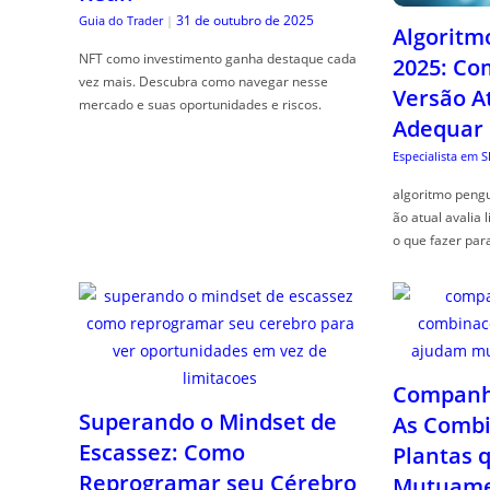
31 de outubro de 2025
Guia do Trader
|
Algoritm
NFT como investimento ganha destaque cada
2025: Co
vez mais. Descubra como navegar nesse
Versão A
mercado e suas oportunidades e riscos.
Adequar
Especialista em 
algoritmo pengu
ão atual avalia 
o que fazer par
Companhe
Superando o Mindset de
As Combi
Escassez: Como
Plantas 
Reprogramar seu Cérebro
Mutuame