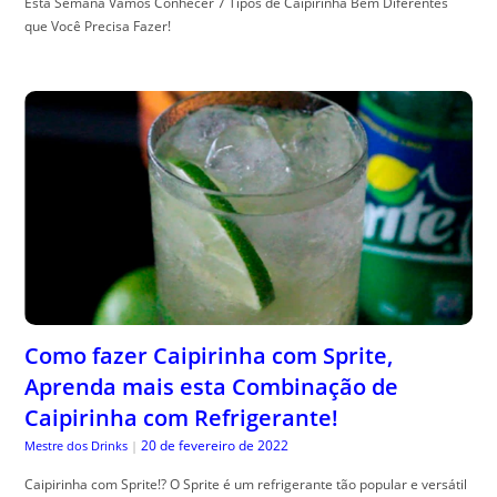
Esta Semana Vamos Conhecer 7 Tipos de Caipirinha Bem Diferentes
que Você Precisa Fazer!
Como fazer Caipirinha com Sprite,
Aprenda mais esta Combinação de
Caipirinha com Refrigerante!
20 de fevereiro de 2022
Mestre dos Drinks
|
Caipirinha com Sprite!? O Sprite é um refrigerante tão popular e versátil