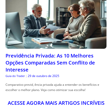
Previdência Privada: As 10 Melhores
Opções Comparadas Sem Conflito de
Interesse
29 de outubro de 2025
Guia do Trader
|
Comparativo previd, ência privada ajuda a entender os benefícios e
escolher o melhor plano. Veja como otimizar sua escolha!
ACESSE AGORA MAIS ARTIGOS INCRÍVEIS