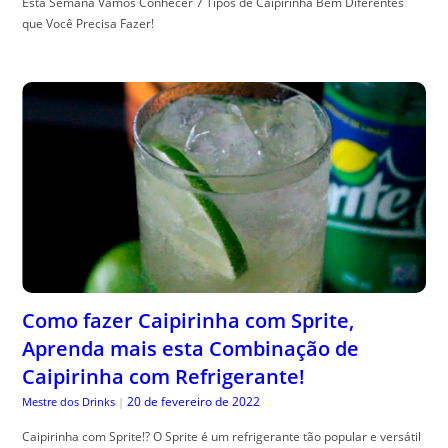
Esta Semana Vamos Conhecer 7 Tipos de Caipirinha Bem Diferentes
que Você Precisa Fazer!
Como fazer Caipirinha com Sprite,
Aprenda mais esta Combinação de
Caipirinha com Refrigerante!
20 de fevereiro de 2022
Mestre dos Drinks
|
Caipirinha com Sprite!? O Sprite é um refrigerante tão popular e versátil