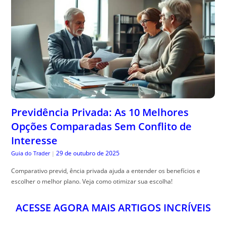
Previdência Privada: As 10 Melhores
Opções Comparadas Sem Conflito de
Interesse
29 de outubro de 2025
Guia do Trader
|
Comparativo previd, ência privada ajuda a entender os benefícios e
escolher o melhor plano. Veja como otimizar sua escolha!
ACESSE AGORA MAIS ARTIGOS INCRÍVEIS