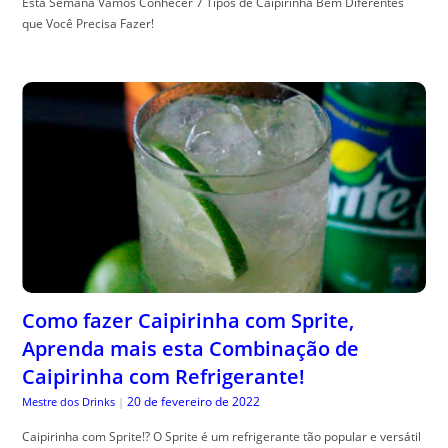
Esta Semana Vamos Conhecer 7 Tipos de Caipirinha Bem Diferentes
que Você Precisa Fazer!
Como fazer Caipirinha com Sprite,
Aprenda mais esta Combinação de
Caipirinha com Refrigerante!
20 de fevereiro de 2022
Mestre dos Drinks
|
Caipirinha com Sprite!? O Sprite é um refrigerante tão popular e versátil