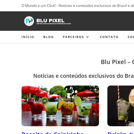
Ir
O Mundo a um Click! - Notícias e conteúdos exclusivos do Brasil e d
para
o
conteúdo
INÍCIO
BLOG
PARCEIROS
CONTATO
SO
Blu Pixel –
Notícias e conteúdos exclusivos do Bra