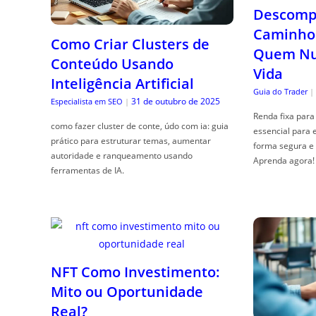
Descompl
Caminho 
Como Criar Clusters de
Quem Nun
Conteúdo Usando
Vida
Inteligência Artificial
Guia do Trader
|
31 de outubro de 2025
Especialista em SEO
|
Renda fixa para 
como fazer cluster de conte, údo com ia: guia
essencial para 
prático para estruturar temas, aumentar
forma segura e 
autoridade e ranqueamento usando
Aprenda agora!
ferramentas de IA.
NFT Como Investimento:
Mito ou Oportunidade
Real?