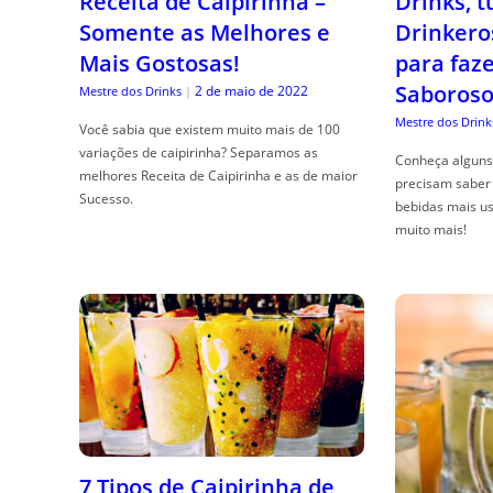
Receita de Caipirinha –
Drinks, 
Somente as Melhores e
Drinkero
Mais Gostosas!
para faz
Saboroso
2 de maio de 2022
Mestre dos Drinks
|
Mestre dos Drink
Você sabia que existem muito mais de 100
variações de caipirinha? Separamos as
Conheça alguns 
melhores Receita de Caipirinha e as de maior
precisam saber 
Sucesso.
bebidas mais us
muito mais!
7 Tipos de Caipirinha de