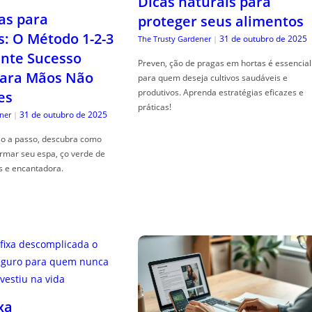
Dicas naturais para
as para
proteger seus alimentos
s: O Método 1-2-3
31 de outubro de 2025
The Trusty Gardener
|
nte Sucesso
Preven, ção de pragas em hortas é essencial
ara Mãos Não
para quem deseja cultivos saudáveis e
produtivos. Aprenda estratégias eficazes e
es
práticas!
31 de outubro de 2025
ner
|
so a passo, descubra como
ormar seu espa, ço verde de
s e encantadora.
xa