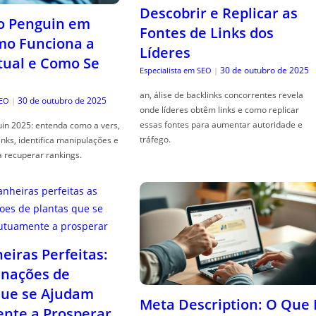
Descobrir e Replicar as
o Penguin em
Fontes de Links dos
mo Funciona a
Líderes
tual e Como Se
30 de outubro de 2025
Especialista em SEO
|
an, álise de backlinks concorrentes revela
30 de outubro de 2025
SEO
|
onde líderes obtêm links e como replicar
essas fontes para aumentar autoridade e
in 2025: entenda como a vers,
tráfego.
links, identifica manipulações e
a recuperar rankings.
iras Perfeitas:
nações de
que se Ajudam
Meta Description: O Que 
nte a Prosperar