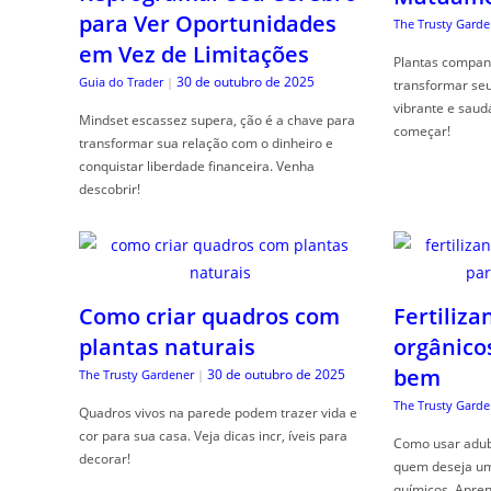
para Ver Oportunidades
The Trusty Garde
em Vez de Limitações
Plantas compan
30 de outubro de 2025
Guia do Trader
|
transformar se
vibrante e saud
Mindset escassez supera, ção é a chave para
começar!
transformar sua relação com o dinheiro e
conquistar liberdade financeira. Venha
descobrir!
Como criar quadros com
Fertiliza
plantas naturais
orgânico
bem
30 de outubro de 2025
The Trusty Gardener
|
The Trusty Garde
Quadros vivos na parede podem trazer vida e
cor para sua casa. Veja dicas incr, íveis para
Como usar adubo
decorar!
quem deseja um 
químicos. Apren