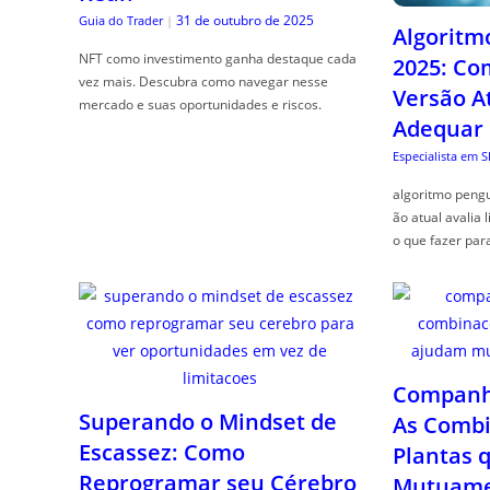
31 de outubro de 2025
Guia do Trader
|
Algoritm
NFT como investimento ganha destaque cada
2025: Co
vez mais. Descubra como navegar nesse
Versão A
mercado e suas oportunidades e riscos.
Adequar
Especialista em 
algoritmo pengu
ão atual avalia 
o que fazer par
Companhe
Superando o Mindset de
As Combi
Escassez: Como
Plantas 
Reprogramar seu Cérebro
Mutuame