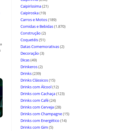
Caipiríssima
(21)
a
Caipiroska
(19)
Carros e Motos
(189)
Comidas e Bebidas
(1.870)
Construção
(2)
Coquetéis
(51)
ça
Datas Comemorativas
(2)
s
Decoração
(3)
Dicas
(49)
Drinkeros
(2)
Drinks
(239)
Drinks Clássicos
(15)
Drinks com Álcool
(12)
Drinks com Cachaça
(123)
Drinks com Café
(24)
Drinks com Cerveja
(28)
Drinks com Champagne
(15)
Drinks com Energético
(14)
Drinks com Gim
(5)