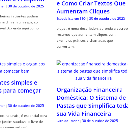
e Como Criar Textos Que
30 de outubro de 2025
ner
|
Aumentam Cliques
heiras iniciantes podem
30 de outubro de 2025
Especialista em SEO
|
u jardim em um espa, ço
ável. Aprenda aqui como
o que , é meta description: aprenda a escrev
resumos que aumentam cliques com
exemplos práticos e chamadas que
convertem.
ntes simples e
Organização Financeira
s para começar
Doméstica: O Sistema de
Pastas que Simplifica tod
30 de outubro de 2025
ner
|
sua Vida Financeira
s naturais , é essencial para
30 de outubro de 2025
Guia do Trader
|
jardim saudável e livre de
da como aplicar!