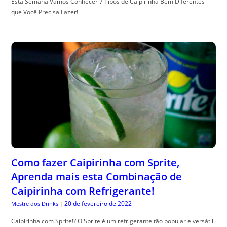
Esta Semana Vamos Conhecer 7 Tipos de Caipirinha Bem Diferentes
que Você Precisa Fazer!
Como fazer Caipirinha com Sprite,
Aprenda mais esta Combinação de
Caipirinha com Refrigerante!
20 de fevereiro de 2022
Mestre dos Drinks
|
Caipirinha com Sprite!? O Sprite é um refrigerante tão popular e versátil