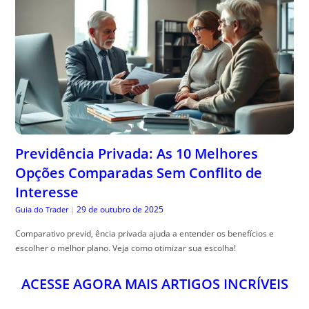
Previdência Privada: As 10 Melhores
Opções Comparadas Sem Conflito de
Interesse
29 de outubro de 2025
Guia do Trader
|
Comparativo previd, ência privada ajuda a entender os benefícios e
escolher o melhor plano. Veja como otimizar sua escolha!
ACESSE AGORA MAIS ARTIGOS INCRÍVEIS