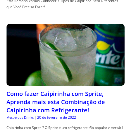
Esta Semana Vamos Conhecer 7 Tipos de Caipirinha Bem Diferentes
que Você Precisa Fazer!
Como fazer Caipirinha com Sprite,
Aprenda mais esta Combinação de
Caipirinha com Refrigerante!
20 de fevereiro de 2022
Mestre dos Drinks
|
Caipirinha com Sprite!? O Sprite é um refrigerante tão popular e versátil