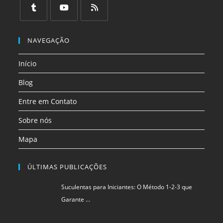
em
em
em
em
em
em
uma
uma
uma
uma
uma
uma
Abre
Abre
Abre
nova
nova
nova
nova
nova
nova
em
em
em
NAVEGAÇÃO
aba
aba
aba
aba
aba
aba
uma
uma
uma
Início
nova
nova
nova
aba
aba
aba
Blog
Entre em Contato
Sobre nós
Mapa
ÚLTIMAS PUBLICAÇÕES
Suculentas para Iniciantes: O Método 1-2-3 que
Garante …