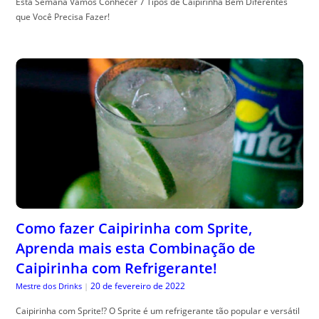
Esta Semana Vamos Conhecer 7 Tipos de Caipirinha Bem Diferentes
que Você Precisa Fazer!
Como fazer Caipirinha com Sprite,
Aprenda mais esta Combinação de
Caipirinha com Refrigerante!
20 de fevereiro de 2022
Mestre dos Drinks
|
Caipirinha com Sprite!? O Sprite é um refrigerante tão popular e versátil