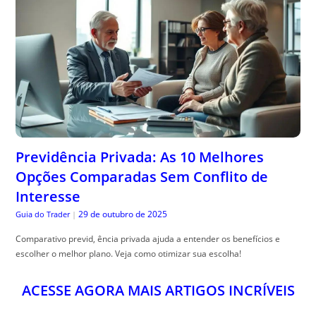
Previdência Privada: As 10 Melhores
Opções Comparadas Sem Conflito de
Interesse
29 de outubro de 2025
Guia do Trader
|
Comparativo previd, ência privada ajuda a entender os benefícios e
escolher o melhor plano. Veja como otimizar sua escolha!
ACESSE AGORA MAIS ARTIGOS INCRÍVEIS