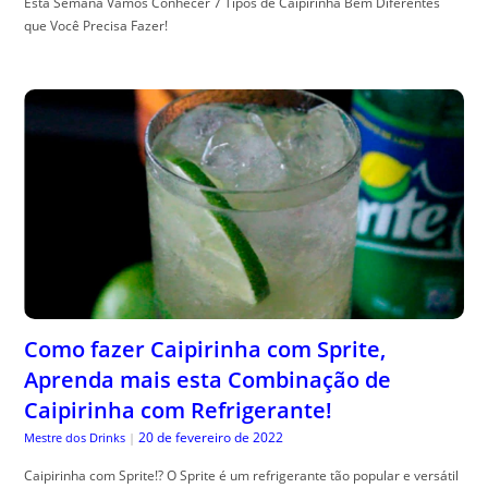
Esta Semana Vamos Conhecer 7 Tipos de Caipirinha Bem Diferentes
que Você Precisa Fazer!
Como fazer Caipirinha com Sprite,
Aprenda mais esta Combinação de
Caipirinha com Refrigerante!
20 de fevereiro de 2022
Mestre dos Drinks
|
Caipirinha com Sprite!? O Sprite é um refrigerante tão popular e versátil