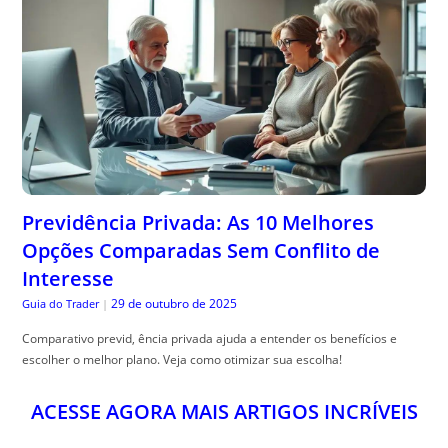
Previdência Privada: As 10 Melhores
Opções Comparadas Sem Conflito de
Interesse
29 de outubro de 2025
Guia do Trader
|
Comparativo previd, ência privada ajuda a entender os benefícios e
escolher o melhor plano. Veja como otimizar sua escolha!
ACESSE AGORA MAIS ARTIGOS INCRÍVEIS