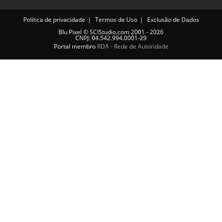
Política de privacidade
Termos de Uso
Exclusão de Dados
Blu Pixel
©
SCIStudio.com
2001 - 2026
CNPJ: 04.542.994.0001-29
Portal membro
RDA - Rede de Autoridade