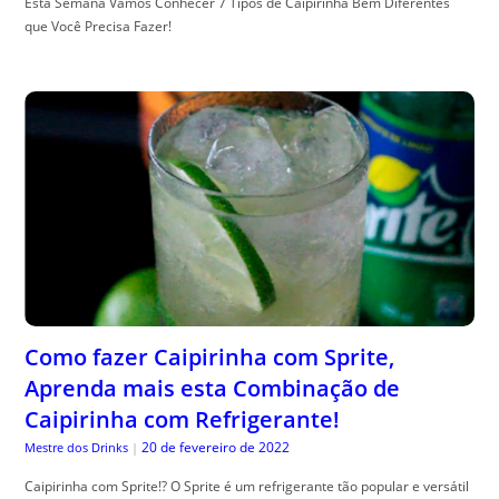
Esta Semana Vamos Conhecer 7 Tipos de Caipirinha Bem Diferentes
que Você Precisa Fazer!
Como fazer Caipirinha com Sprite,
Aprenda mais esta Combinação de
Caipirinha com Refrigerante!
20 de fevereiro de 2022
Mestre dos Drinks
|
Caipirinha com Sprite!? O Sprite é um refrigerante tão popular e versátil