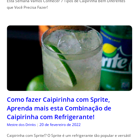
Esta Semana Vamos Conhecer 7 Tipos de Caipirinha Bem Diferentes
que Você Precisa Fazer!
Como fazer Caipirinha com Sprite,
Aprenda mais esta Combinação de
Caipirinha com Refrigerante!
20 de fevereiro de 2022
Mestre dos Drinks
|
Caipirinha com Sprite!? O Sprite é um refrigerante tão popular e versátil