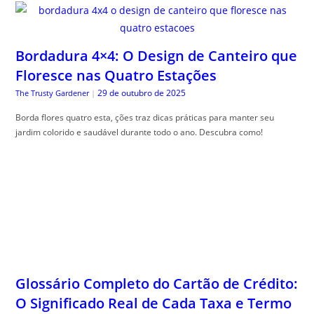
Bordadura 4×4: O Design de Canteiro que
Floresce nas Quatro Estações
29 de outubro de 2025
The Trusty Gardener
|
Borda flores quatro esta, ções traz dicas práticas para manter seu
jardim colorido e saudável durante todo o ano. Descubra como!
Glossário Completo do Cartão de Crédito:
O Significado Real de Cada Taxa e Termo
do seu Contrato
29 de outubro de 2025
Guia do Trader
|
Gloss, ário cartão crédito completo é seu guia para desmistificar termos
financeiros e facilitar sua compreensão.