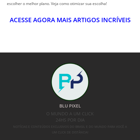
BLU PIXEL
O MUNDO A UM CLICK
24HS POR DIA
NOTÍCIAS E CONTEÚDOS EXCLUSIVOS DO BRASIL E DO MUNDO PARA VOCÊ A
UM CLICK DE DISTÂNCIA!
SIGA-NOS