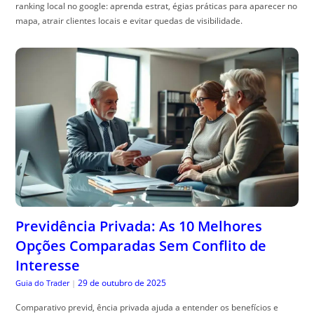
Previdência Privada: As 10 Melhores
Opções Comparadas Sem Conflito de
Interesse
29 de outubro de 2025
Guia do Trader
|
Comparativo previd, ência privada ajuda a entender os benefícios e
escolher o melhor plano. Veja como otimizar sua escolha!
ACESSE AGORA MAIS ARTIGOS INCRÍVEIS