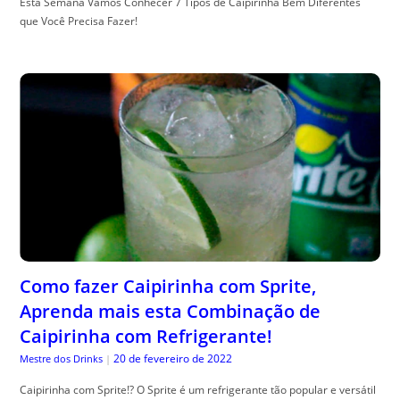
Esta Semana Vamos Conhecer 7 Tipos de Caipirinha Bem Diferentes
que Você Precisa Fazer!
Como fazer Caipirinha com Sprite,
Aprenda mais esta Combinação de
Caipirinha com Refrigerante!
20 de fevereiro de 2022
Mestre dos Drinks
|
Caipirinha com Sprite!? O Sprite é um refrigerante tão popular e versátil