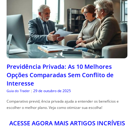
Previdência Privada: As 10 Melhores
Opções Comparadas Sem Conflito de
Interesse
29 de outubro de 2025
Guia do Trader
|
Comparativo previd, ência privada ajuda a entender os benefícios e
escolher o melhor plano. Veja como otimizar sua escolha!
ACESSE AGORA MAIS ARTIGOS INCRÍVEIS