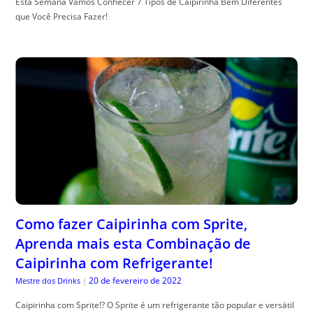
Esta Semana Vamos Conhecer 7 Tipos de Caipirinha Bem Diferentes
que Você Precisa Fazer!
Como fazer Caipirinha com Sprite,
Aprenda mais esta Combinação de
Caipirinha com Refrigerante!
20 de fevereiro de 2022
Mestre dos Drinks
|
Caipirinha com Sprite!? O Sprite é um refrigerante tão popular e versátil