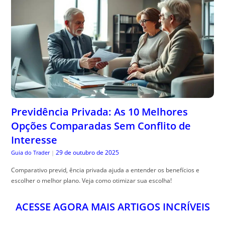
Previdência Privada: As 10 Melhores
Opções Comparadas Sem Conflito de
Interesse
29 de outubro de 2025
Guia do Trader
|
Comparativo previd, ência privada ajuda a entender os benefícios e
escolher o melhor plano. Veja como otimizar sua escolha!
ACESSE AGORA MAIS ARTIGOS INCRÍVEIS