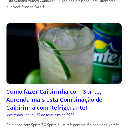
Esta Semana Vamos Conhecer 7 Tipos de Caipirinha Bem Diferentes
que Você Precisa Fazer!
Como fazer Caipirinha com Sprite,
Aprenda mais esta Combinação de
Caipirinha com Refrigerante!
20 de fevereiro de 2022
Mestre dos Drinks
|
Caipirinha com Sprite!? O Sprite é um refrigerante tão popular e versátil