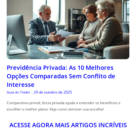
Previdência Privada: As 10 Melhores
Opções Comparadas Sem Conflito de
Interesse
29 de outubro de 2025
Guia do Trader
|
Comparativo previd, ência privada ajuda a entender os benefícios e
escolher o melhor plano. Veja como otimizar sua escolha!
ACESSE AGORA MAIS ARTIGOS INCRÍVEIS