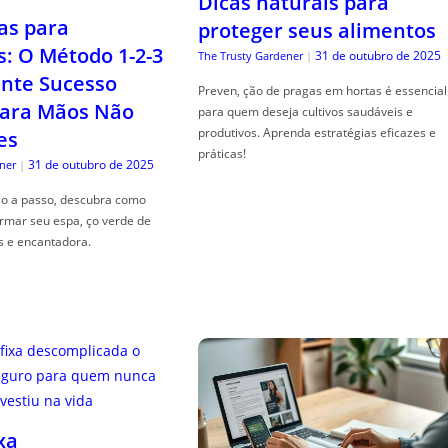
Dicas naturais para
as para
proteger seus alimentos
s: O Método 1-2-3
31 de outubro de 2025
The Trusty Gardener
|
nte Sucesso
Preven, ção de pragas em hortas é essencial
ara Mãos Não
para quem deseja cultivos saudáveis e
produtivos. Aprenda estratégias eficazes e
es
práticas!
31 de outubro de 2025
ner
|
so a passo, descubra como
ormar seu espa, ço verde de
s e encantadora.
xa