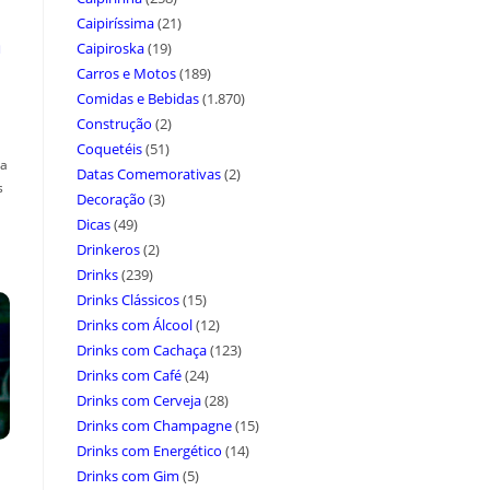
Caipiríssima
(21)
a
Caipiroska
(19)
Carros e Motos
(189)
Comidas e Bebidas
(1.870)
Construção
(2)
Coquetéis
(51)
ça
Datas Comemorativas
(2)
s
Decoração
(3)
Dicas
(49)
Drinkeros
(2)
Drinks
(239)
Drinks Clássicos
(15)
Drinks com Álcool
(12)
Drinks com Cachaça
(123)
Drinks com Café
(24)
Drinks com Cerveja
(28)
Drinks com Champagne
(15)
Drinks com Energético
(14)
Drinks com Gim
(5)