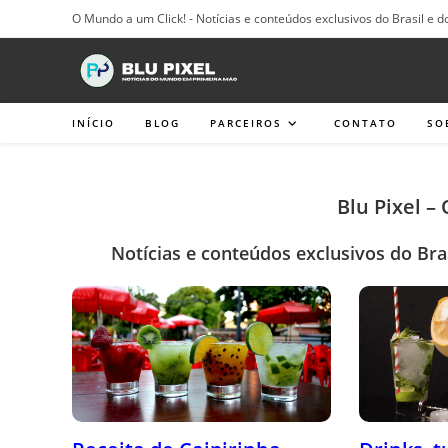
Ir
O Mundo a um Click! - Notícias e conteúdos exclusivos do Brasil e d
para
o
conteúdo
INÍCIO
BLOG
PARCEIROS
CONTATO
SO
Blu Pixel –
Notícias e conteúdos exclusivos do Bra