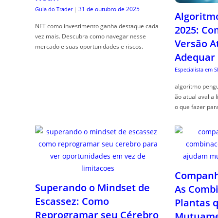
31 de outubro de 2025
Guia do Trader
|
Algoritm
NFT como investimento ganha destaque cada
2025: Co
vez mais. Descubra como navegar nesse
Versão A
mercado e suas oportunidades e riscos.
Adequar
Especialista em 
algoritmo pengu
ão atual avalia 
o que fazer par
Companhe
Superando o Mindset de
As Combi
Escassez: Como
Plantas 
Reprogramar seu Cérebro
Mutuame