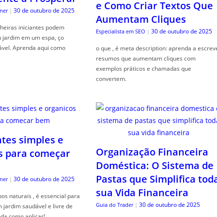
e Como Criar Textos Que
30 de outubro de 2025
ner
|
Aumentam Cliques
heiras iniciantes podem
30 de outubro de 2025
Especialista em SEO
|
u jardim em um espa, ço
ável. Aprenda aqui como
o que , é meta description: aprenda a escrev
resumos que aumentam cliques com
exemplos práticos e chamadas que
convertem.
ntes simples e
Organização Financeira
s para começar
Doméstica: O Sistema de
Pastas que Simplifica tod
30 de outubro de 2025
ner
|
sua Vida Financeira
s naturais , é essencial para
30 de outubro de 2025
Guia do Trader
|
jardim saudável e livre de
da como aplicar!