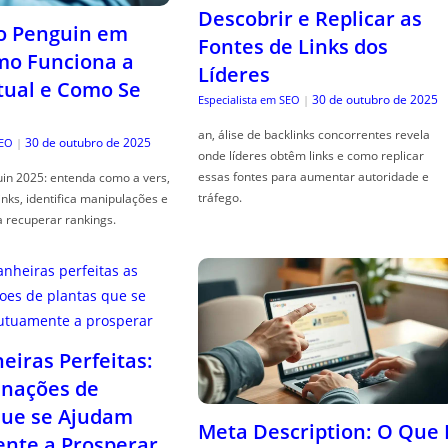
Descobrir e Replicar as
o Penguin em
Fontes de Links dos
mo Funciona a
Líderes
tual e Como Se
30 de outubro de 2025
Especialista em SEO
|
an, álise de backlinks concorrentes revela
30 de outubro de 2025
SEO
|
onde líderes obtêm links e como replicar
essas fontes para aumentar autoridade e
in 2025: entenda como a vers,
tráfego.
links, identifica manipulações e
a recuperar rankings.
iras Perfeitas:
nações de
que se Ajudam
Meta Description: O Que 
nte a Prosperar