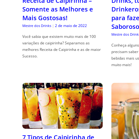
Receita de Caipirinha –
Drinks, 
Somente as Melhores e
Drinkero
Mais Gostosas!
para faz
Saboroso
2 de maio de 2022
Mestre dos Drinks
|
Mestre dos Drink
Você sabia que existem muito mais de 100
variações de caipirinha? Separamos as
Conheça alguns 
melhores Receita de Caipirinha e as de maior
precisam saber 
Sucesso.
bebidas mais us
muito mais!
7 Tipos de Caipirinha de