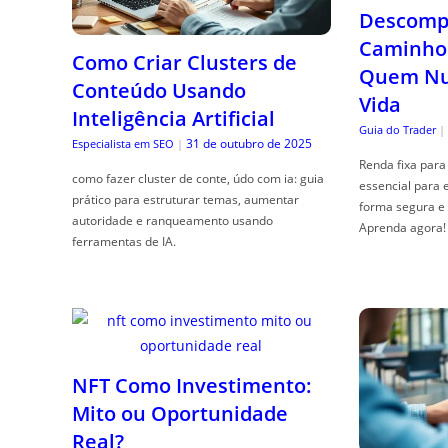
Descompl
Caminho 
Como Criar Clusters de
Quem Nun
Conteúdo Usando
Vida
Inteligência Artificial
Guia do Trader
|
31 de outubro de 2025
Especialista em SEO
|
Renda fixa para 
como fazer cluster de conte, údo com ia: guia
essencial para 
prático para estruturar temas, aumentar
forma segura e 
autoridade e ranqueamento usando
Aprenda agora!
ferramentas de IA.
NFT Como Investimento:
Mito ou Oportunidade
Real?