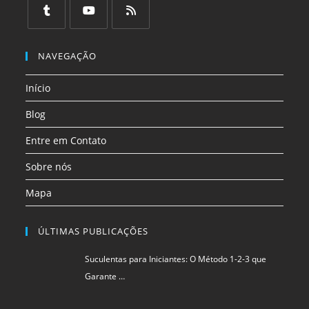
em
em
em
em
em
em
uma
uma
uma
uma
uma
uma
Abre
Abre
Abre
nova
nova
nova
nova
nova
nova
em
em
em
NAVEGAÇÃO
aba
aba
aba
aba
aba
aba
uma
uma
uma
Início
nova
nova
nova
aba
aba
aba
Blog
Entre em Contato
Sobre nós
Mapa
ÚLTIMAS PUBLICAÇÕES
Suculentas para Iniciantes: O Método 1-2-3 que
Garante …