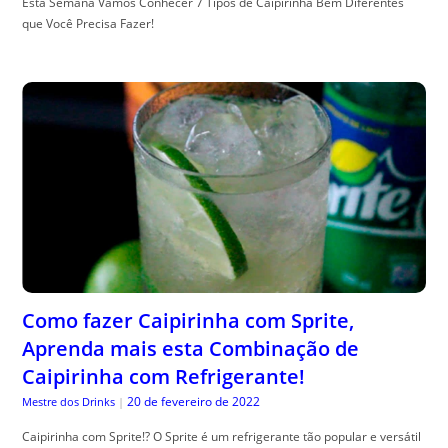
Esta Semana Vamos Conhecer 7 Tipos de Caipirinha Bem Diferentes
que Você Precisa Fazer!
Como fazer Caipirinha com Sprite,
Aprenda mais esta Combinação de
Caipirinha com Refrigerante!
20 de fevereiro de 2022
Mestre dos Drinks
|
Caipirinha com Sprite!? O Sprite é um refrigerante tão popular e versátil